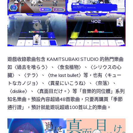
遊戲收錄歌曲包含 KAMITSUBAKI STUDIO 的熱門樂曲
如〈過去を喰らう〉、〈食虫植物〉、〈シリウスの心
臓〉、〈テラ〉、〈the last bullet〉等，也有〈キュー
トなカノジョ〉、〈異星にいこうね〉、〈奈落〉、
〈dislike〉、〈真面目だけ。〉等「音樂的同位體」系列
知名樂曲。預設內容超過48首歌曲，只要再購買「季節
通行證」，預計就能遊玩超過100首以上的樂曲。