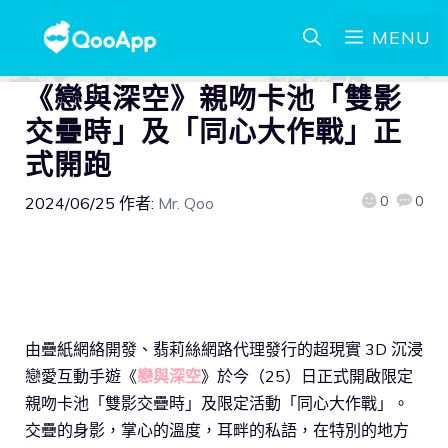
MENU
《戀與深空》親吻卡池「雙影
交疊時」及「同心大作戰」正
式開跑
0
0
2024/06/25
作者:
Mr. Qoo
由疊紙網絡開發、翡莉絲網路代理發行的超現實 3D 沉浸
戀愛互動手遊《
戀與深空
》於今（25）日正式開啟限定
親吻卡池「雙影交疊時」及限定活動「同心大作戰」。
交疊的身影，掌心的溫度，耳畔的私語，在特別的地方