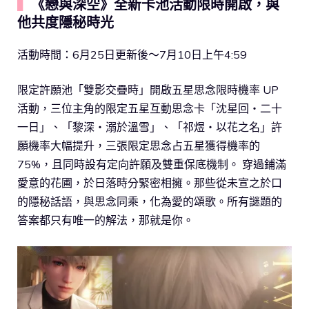
▍
《戀與深空》全新卡池活動限時開啟，與
他共度隱秘時光
活動時間：6月25日更新後～7月10日上午4:59
限定許願池「雙影交疊時」開啟五星思念限時機率 UP
活動，三位主角的限定五星互動思念卡「沈星回‧二十
一日」、「黎深‧溺於溫雪」、「祁煜‧以花之名」許
願機率大幅提升，三張限定思念占五星獲得機率的
75%，且同時設有定向許願及雙重保底機制。 穿過鋪滿
愛意的花圃，於日落時分緊密相擁。那些從未宣之於口
的隱秘話語，與思念同乘，化為愛的頌歌。所有謎題的
答案都只有唯一的解法，那就是你。