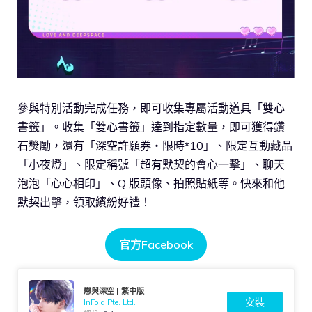
參與特別活動完成任務，即可收集專屬活動道具「雙心
書籤」。收集「雙心書籤」達到指定數量，即可獲得鑽
石獎勵，還有「深空許願券‧限時*10」、限定互動藏品
「小夜燈」、限定稱號「超有默契的會心一擊」、聊天
泡泡「心心相印」、Q 版頭像、拍照貼紙等。快來和他
默契出擊，領取繽紛好禮！
官方Facebook
戀與深空 | 繁中版
安裝
InFold Pte. Ltd.