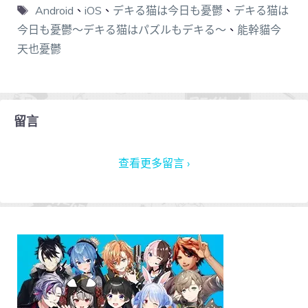
Android
、
iOS
、
デキる猫は今日も憂鬱
、
デキる猫は
今日も憂鬱〜デキる猫はパズルもデキる〜
、
能幹貓今
天也憂鬱
留言
查看更多留言 ›