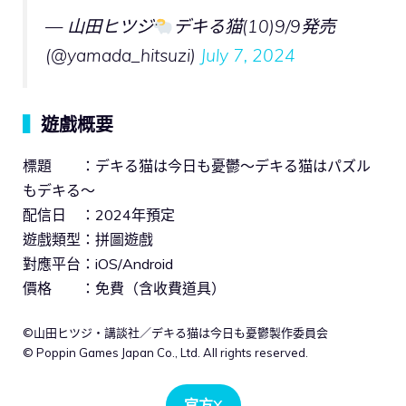
— 山田ヒツジ
デキる猫(10)9/9発売
(@yamada_hitsuzi)
July 7, 2024
▍
遊戲概要
標題 ：デキる猫は今日も憂鬱〜デキる猫はパズル
もデキる〜
配信日 ：2024年預定
遊戲類型：拼圖遊戲
對應平台：iOS/Android
價格 ：免費（含收費道具）
©山田ヒツジ・講談社／デキる猫は今日も憂鬱製作委員会
© Poppin Games Japan Co., Ltd. All rights reserved.
官方X