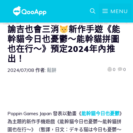
MENU
諭吉也會三消
新作手遊《能
幹貓今日也憂鬱～能幹貓拼圖
也在行～》預定2024年內推
出！
0
0
2024/07/08
作者:
鬆餅
Poppin Games Japan 發表以動畫《
能幹貓今日也憂鬱
》
為主題的新作手機遊戲《能幹貓今日也憂鬱～能幹貓拼
圖也在行～》（暫譯，日文：デキる猫は今日も憂鬱〜