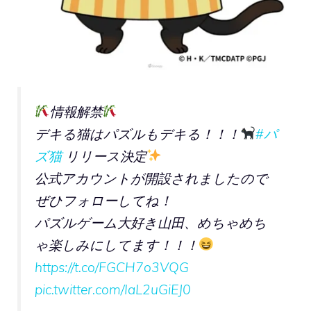
情報解禁
デキる猫はパズルもデキる！！！
#パ
ズ猫
リリース決定
公式アカウントが開設されましたので
ぜひフォローしてね！
パズルゲーム大好き山田、めちゃめち
ゃ楽しみにしてます！！！
https://t.co/FGCH7o3VQG
pic.twitter.com/IaL2uGiEJ0