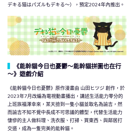
デキる猫はパズルもデキる〜），預定2024年內推出。
▍
《能幹貓今日也憂鬱～能幹貓拼圖也在行
～》遊戲介紹
《能幹貓今日也憂鬱》原作漫畫由 山田ヒツジ 創作，於
2023年7月改編為電視動畫播出，講述生活能力零分的
上班族福澤幸來，某天撿到一隻小貓並取名為諭吉，然
而諭吉不知不覺中長成不可思議的體型，代替生活能力
悽慘的主人做料理、洗衣服、打掃、買東西、與鄰居打
交道，成為一隻完美的能幹貓。