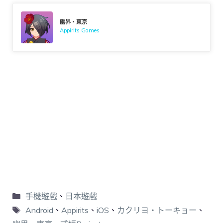
幽界・東京
Appirits Games
手機遊戲
、
日本遊戲
Android
、
Appirits
、
iOS
、
カクリヨ・トーキョー
、