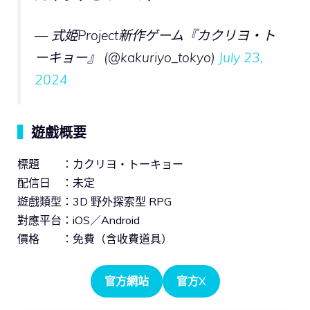
— 式姫Project新作ゲーム『カクリヨ・ト
ーキョー』 (@kakuriyo_tokyo)
July 23,
2024
▍
遊戲概要
標題 ：カクリヨ・トーキョー
配信日 ：未定
遊戲類型：3D 野外探索型 RPG
對應平台：iOS／Android
價格 ：免費（含收費道具）
官方網站
官方X