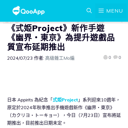
MENU
《式姫Project》新作手遊
《幽界・東京》為提升遊戲品
質宣布延期推出
0
0
2024/07/23
作者:
高級雜工Mo編
日本 Appirits 為紀念「
式姫Project
」系列迎來10週年，
原定於2024年秋季推出手機遊戲新作《幽界・東京》
（カクリヨ・トーキョー），今日（7月23日）宣布將延
期推出，目前推出日期未定。