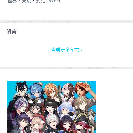
幽界・東京
、
式姫Project
留言
查看更多留言 ›