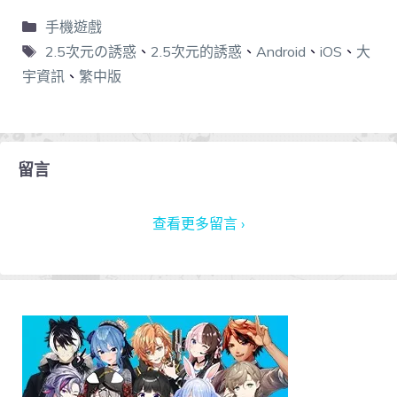
手機遊戲
2.5次元の誘惑
、
2.5次元的誘惑
、
Android
、
iOS
、
大
宇資訊
、
繁中版
留言
查看更多留言 ›