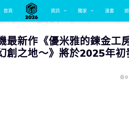
首頁
資訊
獨家
漫畫
遊
機最新作《優米雅的鍊金工
幻創之地～》將於2025年初
0