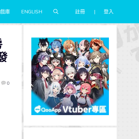
註冊
登入
戲庫
ENGLISH
房
發
0