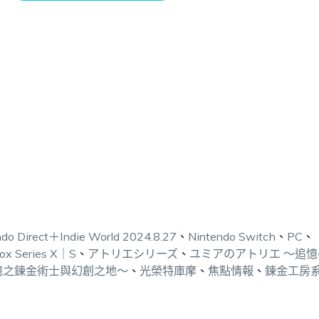
ndo Direct＋Indie World 2024.8.27
、
Nintendo Switch
、
PC
、
ox Series X｜S
、
アトリエシリーズ
、
ユミアのアトリエ ～追憶
憶之鍊金術士與幻創之地～
、
光榮特庫摩
、
焦點情報
、
鍊金工房