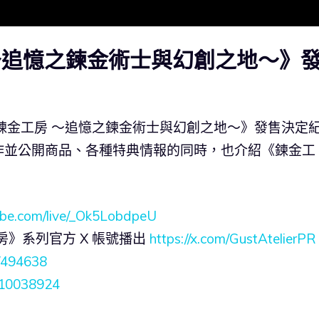
～追憶之鍊金術士與幻創之地～》
米雅的鍊金工房 ～追憶之鍊金術士與幻創之地～》發售決定
作並公開商品、各種特典情報的同時，也介紹《鍊⾦⼯
ube.com/live/_Ok5LobdpeU
鍊⾦⼯房》系列官方 X 帳號播出
https://x.com/GustAtelierPR
/494638
om/10038924