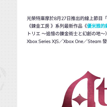
光榮特庫摩於8月27日推出的線上節目
《鍊金工房 》系列最新作品《
優米雅的
トリエ ～追憶の錬金術士と幻創の地～），預定2
Xbox Series X|S／Xbox One／Steam