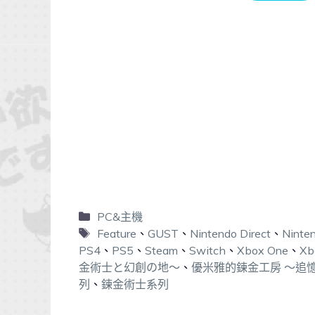
PC&主機
Feature
、
GUST
、
Nintendo Direct
、
Ninte
PS4
、
PS5
、
Steam
、
Switch
、
Xbox One
、
Xb
金術士と幻創の地～
、
優米雅的鍊金工房 ～追
列
、
鍊金術士系列