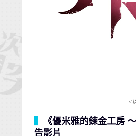
<
▍
《優米雅的鍊金工房 
告影片