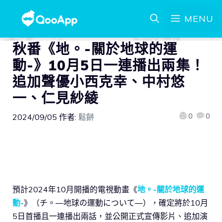
MENU
秋番《地。-關於地球的運
動-》10月5日一連播出兩集！
追加聲優小西克幸、中村悠
一、仁見紗綾
0
0
2024/09/05
作者:
鬆餅
預計2024年10月開播的電視動畫《
地。-關於地球的運
動-
》（チ。―地球の運動について―），確定將於10月
5日首播且一連播出兩話，並公開正式宣傳影片、追加演