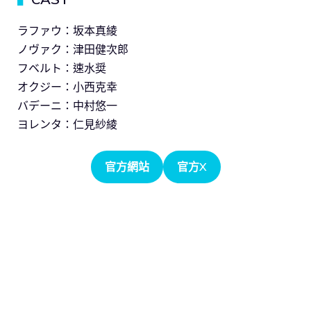
ラファウ：坂本真綾
ノヴァク：津田健次郎
フベルト：速水奨
オクジー：小西克幸
バデーニ：中村悠一
ヨレンタ：仁見紗綾
官方網站
官方X