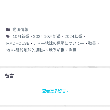
動漫情報
10月新番
、
2024 10月新番
、
2024秋番
、
MADHOUSE
、
チ。―地球の運動について―
、
動畫
、
地。-關於地球的運動-
、
秋季新番
、
魚豊
留言
查看更多留言 ›