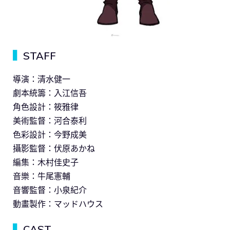
▍
STAFF
導演：清水健一
劇本統籌：入江信吾
角色設計：筱雅律
美術監督：河合泰利
色彩設計：今野成美
攝影監督：伏原あかね
編集：木村佳史子
音樂：牛尾憲輔
音響監督：小泉紀介
動畫製作：マッドハウス
▍
CAST