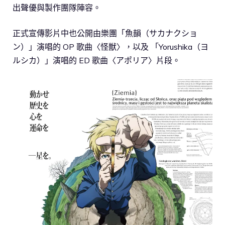
出聲優與製作團隊陣容。
正式宣傳影片中也公開由樂團「魚韻（サカナクショ
ン）」演唱的 OP 歌曲〈怪獣〉，以及 「Yorushika（ヨ
ルシカ）」演唱的 ED 歌曲〈アポリア〉片段。