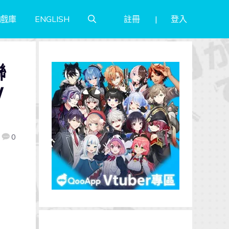
註冊
登入
戲庫
ENGLISH
聯
/
0