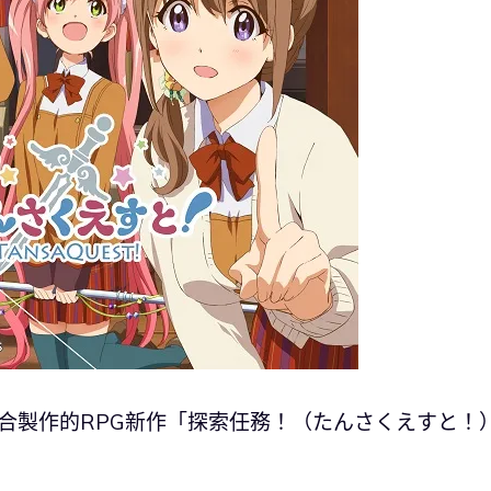
，兩社聯合製作的RPG新作「探索任務！（たんさくえすと！