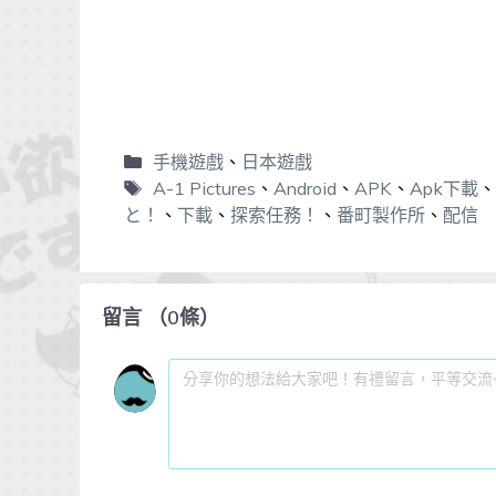
手機遊戲
、
日本遊戲
A-1 Pictures
、
Android
、
APK
、
Apk下載
、
と！
、
下載
、
探索任務！
、
番町製作所
、
配信
留言
（
0
條）