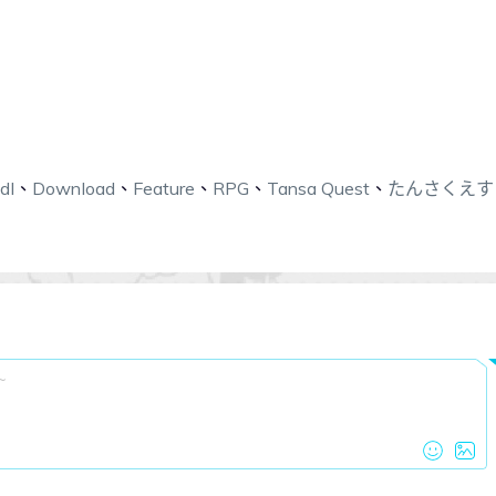
dl
、
Download
、
Feature
、
RPG
、
Tansa Quest
、
たんさくえす