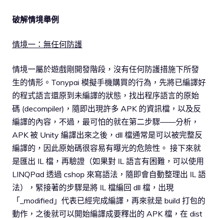
破解情境舉例
情境一：無任何防護
情境一屬於遊戲剛開發階段，沒有任何防護措施下所發
生的情形。Tonypai 模擬手機購買的行為，先將已編譯好
的程式語言還原到未編譯的狀態，找出程序語言的原始
碼 (decompiler)，隨即出現許多 APK 的資訊檔，以及反
編譯的內容，不過，最可怕的就在第二步驟——分析，
APK 被 Unity 編譯出來之後，dll 檔通常是可以被完整反
編譯的，因此原始碼很容易有曝光的危險性。 接下來就
是匯出 IL 檔，再驗證（如果對 IL 語言有困難，可以使用
LINQPad 透過 cshop 來寫語法，隨即會自動整理出 IL 語
法），緊接著的步驟是將 IL 檔編回 dll 檔，出現
「_modified」代表已經完成編譯，再來就是 build 打包的
動作，之後就可以開始編譯成要釋出的 APK 檔，在 dist