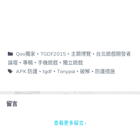
Qoo獨家
、
TGDF2015
、
主題博覽
、
台北遊戲開發者
論壇
、
專輯
、
手機遊戲
、
獨立遊戲
APK 防護
、
tgdf
、
Tonypai
、
破解
、
防護措施
留言
查看更多留言 ›