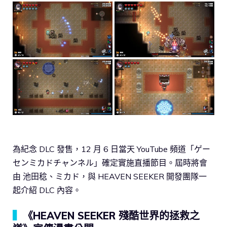
為紀念 DLC 發售，12 月 6 日當天 YouTube 頻道「ゲー
センミカドチャンネル」確定實施直播節目。屆時將會
由 池田稔、ミカド，與 HEAVEN SEEKER 開發團隊一
起介紹 DLC 內容。
▍
《HEAVEN SEEKER 殘酷世界的拯救之