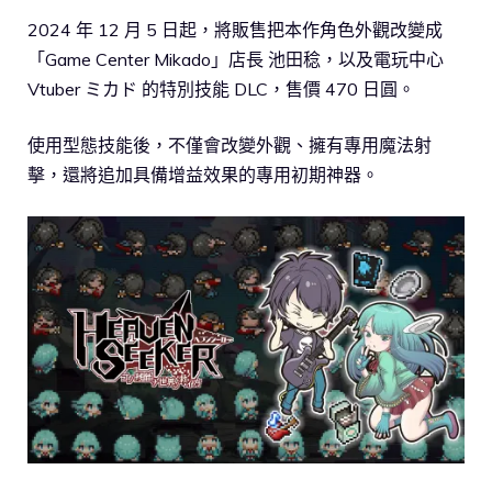
2024 年 12 月 5 日起，將販售把本作角色外觀改變成
「Game Center Mikado」店長 池田稔，以及電玩中心
Vtuber ミカド 的特別技能 DLC，售價 470 日圓。
使用型態技能後，不僅會改變外觀、擁有專用魔法射
擊，還將追加具備增益效果的專用初期神器。