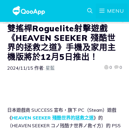
MENU
雙搖桿Roguelite射擊遊戲
《HEAVEN SEEKER 殘酷世
界的拯救之道》手機及家用主
機版將於12月5日推出！
0
0
2024/11/15
作者:
星藍
日本遊戲商 SUCCESS 宣布，旗下 PC（Steam）遊戲
《
HEAVEN SEEKER 殘酷世界的拯救之道
》的
（HEAVEN SEEKER コノ残酷ナ世界ノ救イ方）的 PS5