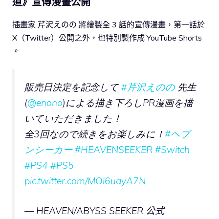
道》宣傳漫畫公開
插畫家 芹沢えのの 將繪製全 3 話的宣傳漫畫，第一話於
X（Twitter）公開之外，也特別製作成 YouTube Shorts
。
販売日決定を記念して
#芹沢えのの
先生
(
@enono
)による描き下ろしPR漫画を描
いていただきました！
全3回なので続きをお楽しみに！
#ヘブ
ンシーカー
#HEAVENSEEKER
#Switch
#PS4
#PS5
pic.twitter.com/MOl6uayA7N
— HEAVEN/ABYSS SEEKER 公式