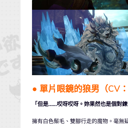
● 單片眼鏡的狼男（CV
「但是……哎呀哎呀。妳果然也是個對
擁有白色鬃毛、雙腳行走的魔物。毫無