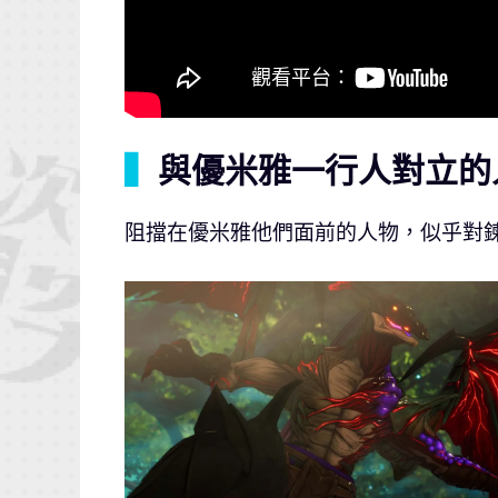
▍
與優米雅一行人對立的
阻擋在優米雅他們面前的人物，似乎對