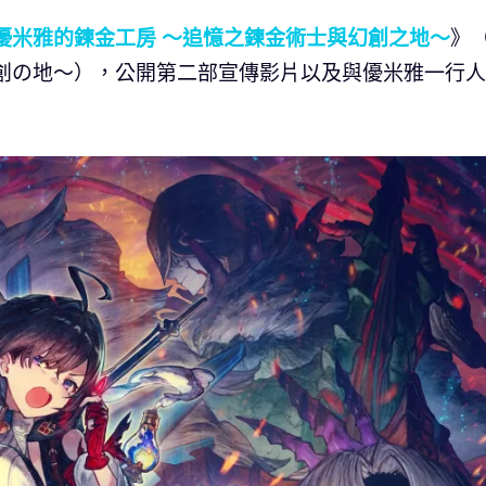
優米雅的鍊金工房 ～追憶之鍊金術士與幻創之地～
》
幻創の地～），公開第二部宣傳影片以及與優米雅一行