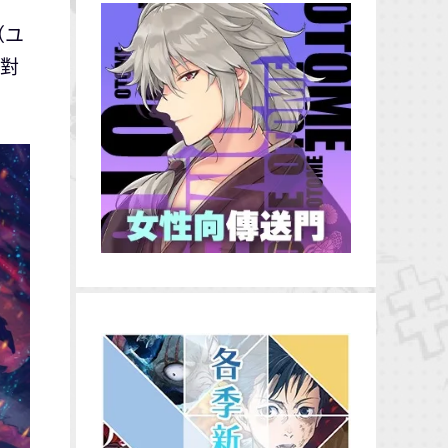
（ユ
人對