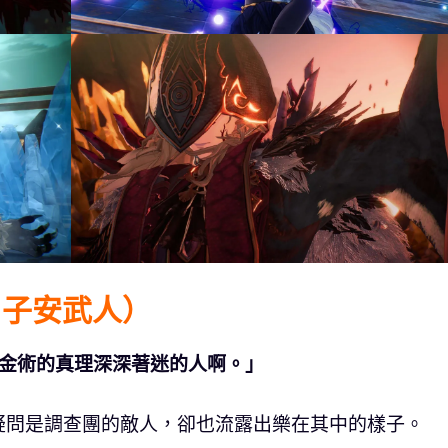
：子安武人）
鍊金術的真理深深著迷的人啊。」
疑問是調查團的敵人，卻也流露出樂在其中的樣子。