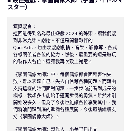
■ 最佳遊戲：學園偶像大師（学園アイドルマ
スター）
獲獎感言：

這回能得到名為最佳遊戲 2024 的殊榮，讓我們感
到非常光榮。謝謝。不僅是開發夥伴的 
QualiArts，也由衷感謝劇情、音樂、影像等，各式
各樣關係者各位的協力，然後，最重要的還是遊玩
的製作人各位。還讓我再次致上謝意。

《學園偶像大師》中，每個偶像都會面臨害怕失
敗、難以表達自己、失去自信等各種問題。而藉由
支持這樣的她們面對問題，一步步向前看到成長的
模樣，我想多少能給予邁開步伐的勇氣。雖然才剛
開始沒多久，但為了今後也能讓各位享受其中，我
們將油門踩到底的準備各種展開，今後還請繼續支
持《學園偶像大師》。

《學園偶像大師》製作人　小美野日出文