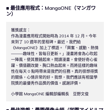
■ 最佳應用程式：MangaONE（マンガワ
ン）
獲獎感言：

作為漫畫應用程式開始時為 2014 年 12 月。今年
來到了 10 週年的里程碑。最近，我們給
《MangaONE》加上了標語。「興奮、感動、熱情
———趣味性，皆每日更新。」漫畫將會為心吹起
一陣風，使其豐饒起來。閱讀漫畫，會使好奇心雀
躍、價值觀改變、胸口熱血起來。而將這樣的趣味
性在每天 0 點時帶來是我們的任務。真的很想得獎
的關係，心情非常的好。我想，我們應該有相當學
院獎的最優秀作品獎的價值。感謝評價。　

小學館 MangaONE 編輯部編輯長　豆野文俊