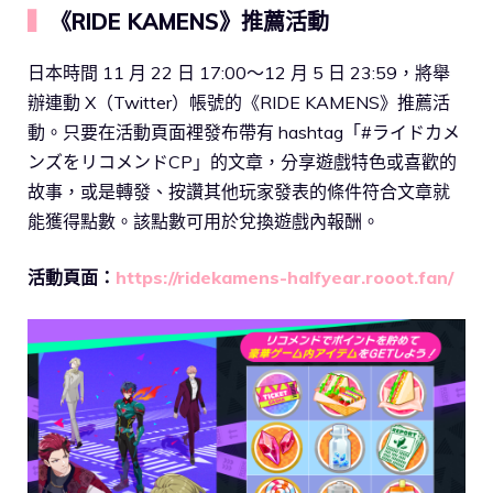
▍
《RIDE KAMENS》推薦活動
日本時間 11 月 22 日 17:00～12 月 5 日 23:59，將舉
辦連動 X（Twitter）帳號的《RIDE KAMENS》推薦活
動。只要在活動頁面裡發布帶有 hashtag「#ライドカメ
ンズをリコメンドCP」的文章，分享遊戲特色或喜歡的
故事，或是轉發、按讚其他玩家發表的條件符合文章就
能獲得點數。該點數可用於兌換遊戲內報酬。
活動頁面：
https://ridekamens-halfyear.rooot.fan/