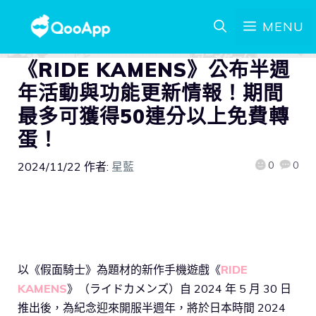
MENU
《RIDE KAMENS》公布半週
年活動與功能更新情報！期間
最多可獲得50連分以上免費轉
蛋！
0
0
2024/11/22
作者:
星藍
以《假面騎士》為題材的新作手機遊戲《
RIDE
KAMENS
》（ライドカメンズ）自 2024 年 5 月 30 日
推出後，為紀念迎來開服半週年，將於日本時間 2024