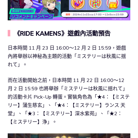
▍
《RIDE KAMENS》遊戲內活動預告
日本時間 11 月 23 日 16:00～12 月 2 日 15:59，遊戲
內將舉辦以神秘為主題的活動「ミステリーは秋風に揺
れて」。
而在活動開始之前，日本時間 11 月 22 日 16:00～12
月 2 日 15:59 也將舉辦「ミステリーは秋風に揺れて」
的活動卡片 Pick-Up 轉蛋。實裝角色為「★4：【ミステ
リー】蒲生慈玄」、「★4：【ミステリー】ランス 天
堂」、「★3：【ミステリー】深水紫苑」、「★2：
【ミステリー】浄」。