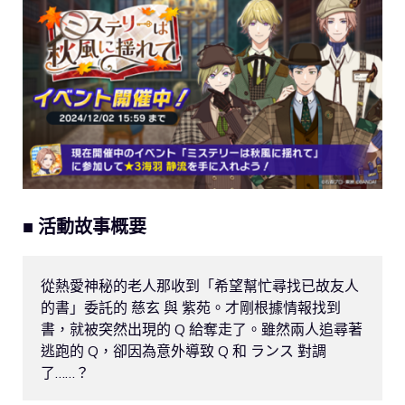
■ 活動故事概要
從熱愛神秘的老人那收到「希望幫忙尋找已故友人
的書」委託的 慈玄 與 紫苑。才剛根據情報找到
書，就被突然出現的 Q 給奪走了。雖然兩人追尋著
逃跑的 Q，卻因為意外導致 Q 和 ランス 對調
了……？