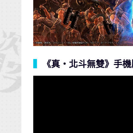
▍
《真・北斗無雙》手機