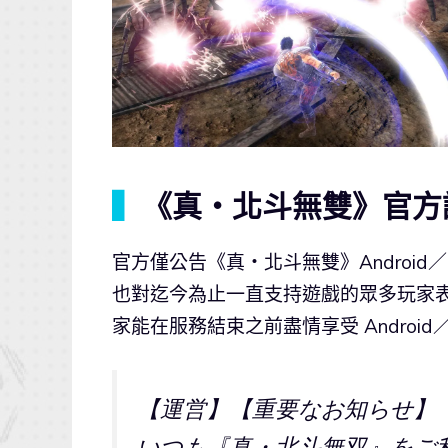
▍
《真・北斗無雙》官方
官方僅公告《真・北斗無雙》Android／
也對迄今為止一直支持遊戲的眾多玩家
家能在服務結束之前盡情享受 Android
【運営】【重要なお知らせ】
いつも『真・北斗無双』をご