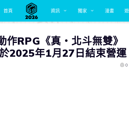
首頁
資訊
獨家
漫畫
遊
動作RPG《真・北斗無雙》
版將於2025年1月27日結束營運
0