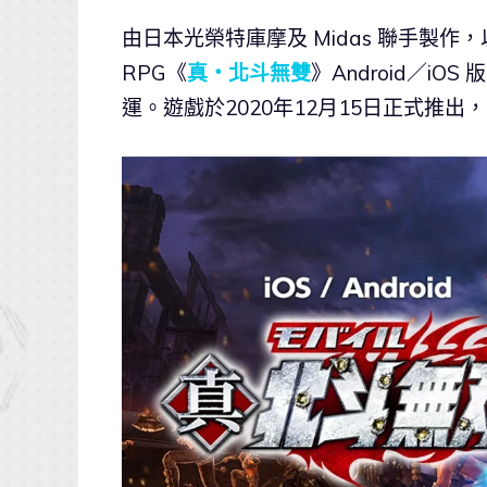
由日本光榮特庫摩及 Midas 聯手製
RPG《
真・北斗無雙
》Android／iO
運。遊戲於2020年12月15日正式推出