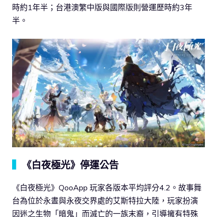
時約1年半；台港澳繁中版與國際版則營運歷時約3年
半。
▍
《白夜極光》停運公告
《白夜極光》QooApp 玩家各版本平均評分4.2。故事舞
台為位於永晝與永夜交界處的艾斯特拉大陸，玩家扮演
因迷之生物「暗鬼」而滅亡的一族末裔，引導擁有特殊