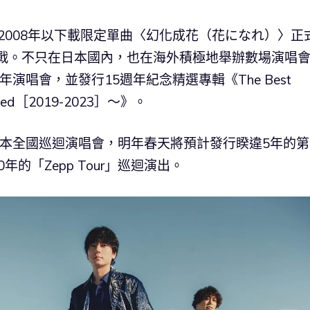
，2008年以下載限定單曲〈幻化成花（花になれ）〉正
歌合戰。不只在日本國內，也在海外積極地舉辦數場演唱
年演唱會，並發行15週年紀念精選專輯《The Best
& Red［2019-2023］〜》。
的日本全國巡迴演唱會，明年春天將預計發行睽違5年的第
年的「Zepp Tour」巡迴演出。