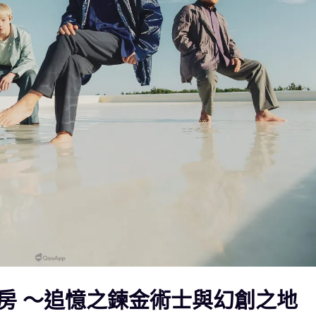
房 ～追憶之鍊金術士與幻創之地