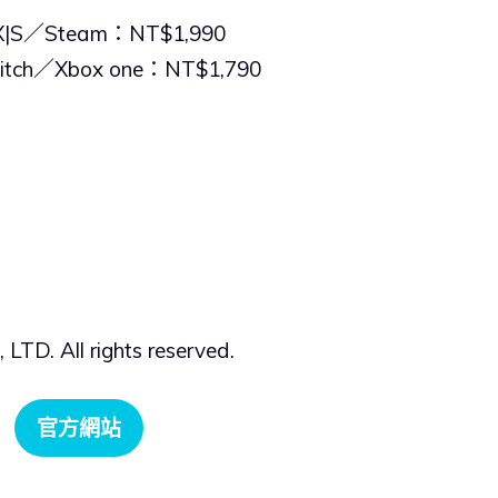
s X|S／Steam：NT$1,990
witch／Xbox one：NT$1,790
 All rights reserved.
官方網站