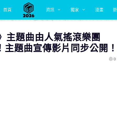
首頁
資訊
獨家
漫畫
遊
》主題曲由人氣搖滾樂團
演唱！主題曲宣傳影片同步公開
0