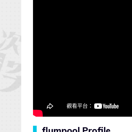
▍
flumpool Profile