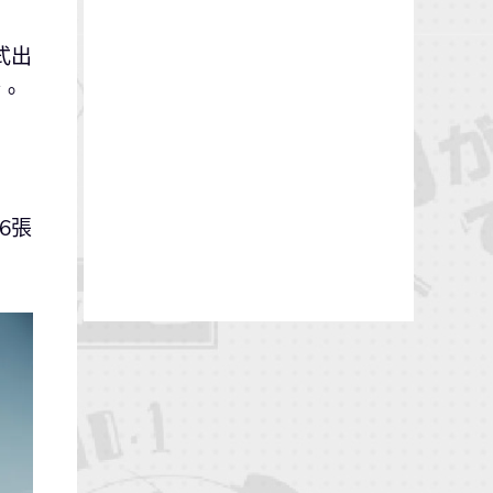
式出
會。
6張