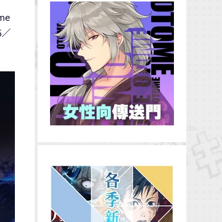
me
5／