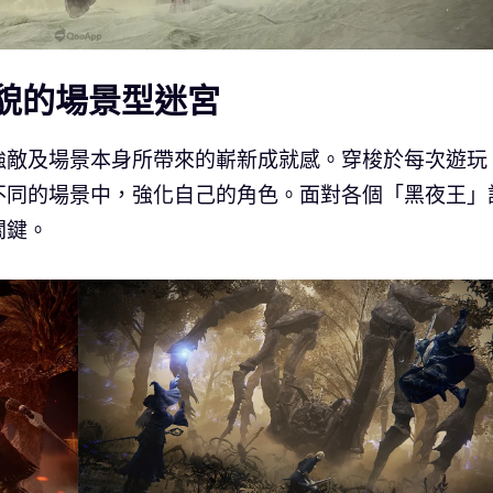
樣貌的場景型迷宮
強敵及場景本身所帶來的嶄新成就感。穿梭於每次遊玩
不同的場景中，強化自己的角色。面對各個「黑夜王」
關鍵。