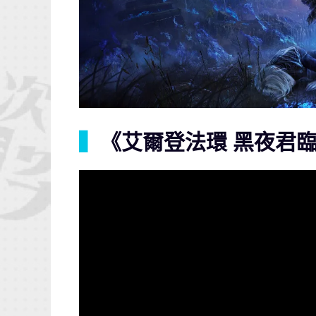
▍
《艾爾登法環 黑夜君