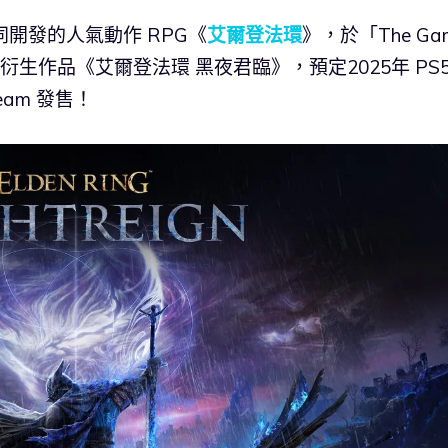
 共同開發的人氣動作 RPG《
艾爾登法環
》，於「The Ga
表全新衍生作品《艾爾登法環 黑夜君臨》，預定2025年 PS
Steam 發售！