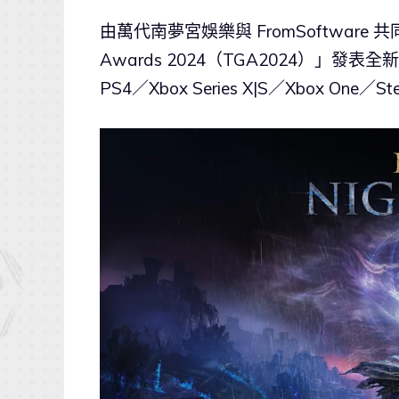
由萬代南夢宮娛樂與 FromSoftware
Awards 2024（TGA2024）」發
PS4／Xbox Series X|S／Xbox One／