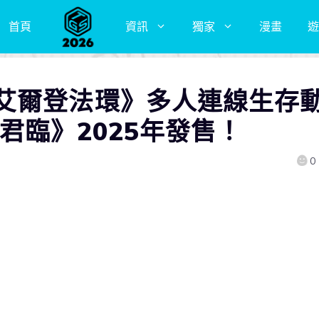
首頁
資訊
獨家
漫畫
遊
艾爾登法環》多人連線生存
君臨》2025年發售！
0