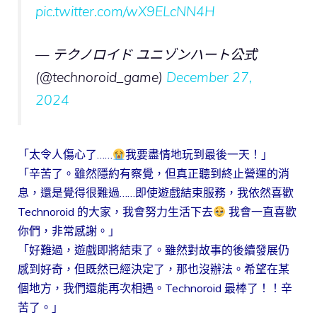
pic.twitter.com/wX9ELcNN4H
— テクノロイド ユニゾンハート公式
(@technoroid_game)
December 27,
2024
「太令人傷心了……
我要盡情地玩到最後一天！」
「辛苦了。雖然隱約有察覺，但真正聽到終止營運的消
息，還是覺得很難過……即使遊戲結束服務，我依然喜歡
Technoroid 的大家，我會努力生活下去
我會一直喜歡
你們，非常感謝。」
「好難過，遊戲即將結束了。雖然對故事的後續發展仍
感到好奇，但既然已經決定了，那也沒辦法。希望在某
個地方，我們還能再次相遇。Technoroid 最棒了！！辛
苦了。」