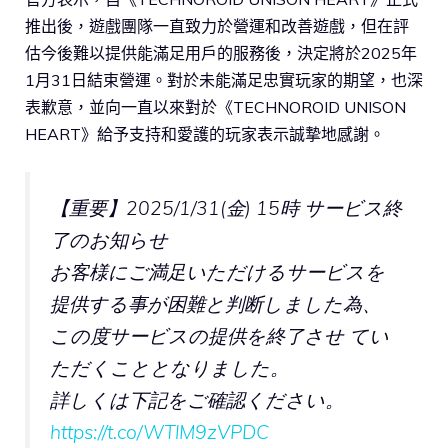
推出後，遊戲團隊一直致力於營運和改善遊戲，但在評
估今後難以提供能滿足用戶的服務後，決定將於2025年
1月31日結束營運。對於未能滿足忠實玩家的期望，也深
表歉意，並向一直以來對於《TECHNOROID UNISON
HEART》給予支持和愛護的玩家表示誠摯地感謝。
【重要】2025/1/31(金) 15時 サービス終
了のお知らせ
お客様にご満足いただけるサービスを
提供する事が困難と判断しました為、
この度サービスの提供を終了させ てい
ただくこととなりました。
詳しくは下記をご確認ください。
https://t.co/WTlM9zVPDC