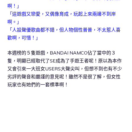
啊！」
「這遊戲又戀愛，又偶像育成，玩起上來兩邊不到岸
啊。」
「人設聲優歌曲都不錯，但人物個性普普，不太惹人喜
歡啊，可惜！」
本週榜的５隻遊戲，BANDAI NAMCO佔了當中的３
隻，明顯已經取代了SE成為了手遊王者呢！原以為本作
又會引來一大班女USERS大聲尖叫，但想不到也有不少
劣評的聲音和嚴謹的意見呢！雖然不是很了解，但女性
玩家也有她們的一套標準啊！
下載APK檔
從App Store下載
討論區