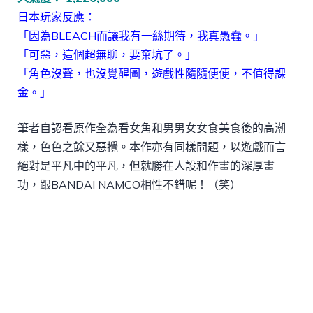
日本玩家反應：
「因為BLEACH而讓我有一絲期待，我真愚蠢。」
「可惡，這個超無聊，要棄坑了。」
「角色沒聲，也沒覺醒圖，遊戲性隨隨便便，不值得課
金。」
筆者自認看原作全為看女角和男男女女食美食後的高潮
樣，色色之餘又惡攪。本作亦有同樣問題，以遊戲而言
絕對是平凡中的平凡，但就勝在人設和作畫的深厚畫
功，跟BANDAI NAMCO相性不錯呢！（笑）
下載APK
從App Store下載
討論區