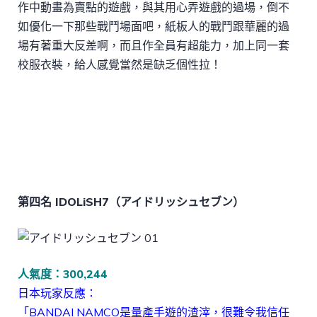
作中動畫為賣點的遊戲，與其用心弄遊戲的過場，倒不
如優化一下那些戰鬥場面吧，紙板人的戰鬥跟華麗的過
場有著重大反差啊，而且作全員有超能力，加上同一套
校服衣裝，給人感覺當然是缺乏個性拉！
下載APK檔
討論區
第四名 IDOLiSH7（アイドリッシュセブン）
人氣度：300,244
日本玩家反應：
「BANDAI NAMCO是量產手遊的渣滓，很難令我信任