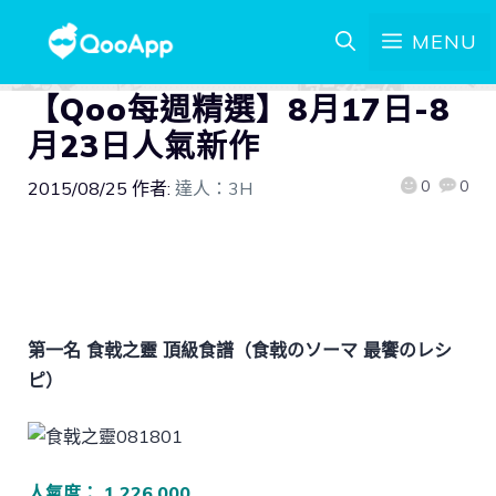
MENU
【Qoo每週精選】8月17日-8
月23日人氣新作
0
0
2015/08/25
作者:
達人：3H
第一名 食戟之靈 頂級食譜（食戟のソーマ 最饗のレシ
ピ）
人氣度： 1,226,000