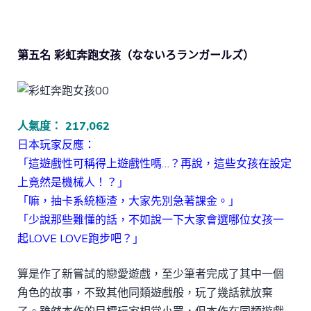
第五名 彩虹奔跑女孩（なないろランガールズ）
人氣度： 217,062
日本玩家反應：
「這遊戲性可稱得上遊戲性嗎…？再說，這些女孩在設定
上竟然是機械人！？」
「嘛，抽卡系統極渣，大家先別急著課金。」
「少說那些難懂的話，不如說一下大家會選哪位女孩一
起LOVE LOVE跑步吧？」
算是作了新嘗試的戀愛遊戲，至少筆者完成了其中一個
角色的故事，不致其他同類遊戲般，玩了幾話就放棄
了。雖然本作的目標玩家相當小眾，但本作在同類遊戲