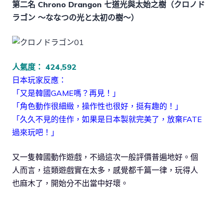
第二名 Chrono Drangon 七道光與太始之樹（クロノド
ラゴン ～ななつの光と太初の樹～）
人氣度： 424,592
日本玩家反應：
「又是韓國GAME嗎？再見！」
「角色動作很細緻，操作性也很好，挺有趣的！」
「久久不見的佳作，如果是日本製就完美了，放棄FATE
過來玩吧！」
又一隻韓國動作遊戲，不過這次一般評價普遍地好。個
人而言，這類遊戲實在太多，感覺都千篇一律，玩得人
也麻木了，開始分不出當中好壞。
點擊進入事前登錄