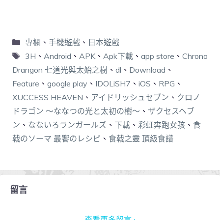
專欄
、
手機遊戲
、
日本遊戲
3H
、
Android
、
APK
、
Apk下載
、
app store
、
Chrono
Drangon 七道光與太始之樹
、
dl
、
Download
、
Feature
、
google play
、
IDOLiSH7
、
iOS
、
RPG
、
XUCCESS HEAVEN
、
アイドリッシュセブン
、
クロノ
ドラゴン ～ななつの光と太初の樹～
、
ザクセスヘブ
ン
、
なないろランガールズ
、
下載
、
彩虹奔跑女孩
、
食
戟のソーマ 最饗のレシピ
、
食戟之靈 頂級食譜
留言
查看更多留言 ›