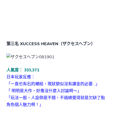
下載APK檔
討論區
第三名 XUCCESS HEAVEN（ザクセスヘブン）
人氣度： 333,371
日本玩家反應：
「一直也有石的補給，現狀貌似沒有課金的必要…」
「 明明是大作，好像沒什麼人討論啊～」
「玩法一般，人設倒是不錯，不過總覺得就是欠缺了點
角色個人魅力啊！」