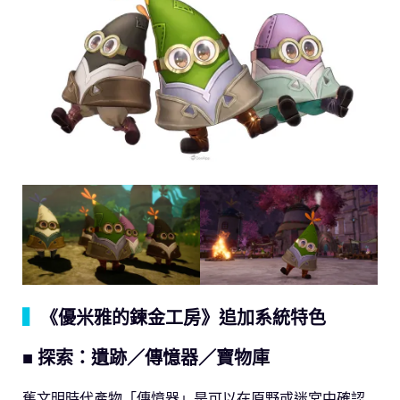
▍
《優米雅的鍊金工房》追加系統特色
■ 探索：遺跡／傳憶器／寶物庫
舊文明時代產物「傳憶器」是可以在原野或迷宮中確認