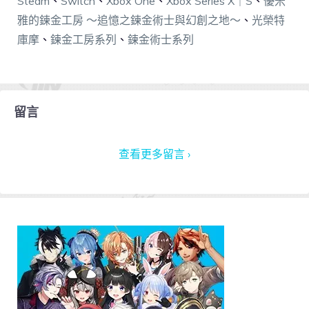
Steam
、
Switch
、
Xbox One
、
Xbox Series X｜S
、
優米
雅的鍊金工房 ～追憶之鍊金術士與幻創之地～
、
光榮特
庫摩
、
鍊金工房系列
、
鍊金術士系列
留言
查看更多留言 ›