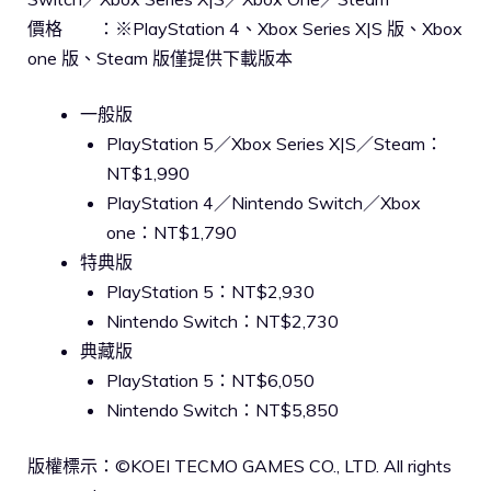
價格 ：※PlayStation 4、Xbox Series X|S 版、Xbox
one 版、Steam 版僅提供下載版本
一般版
PlayStation 5／Xbox Series X|S／Steam：
NT$1,990
PlayStation 4／Nintendo Switch／Xbox
one：NT$1,790
特典版
PlayStation 5：NT$2,930
Nintendo Switch：NT$2,730
典藏版
PlayStation 5：NT$6,050
Nintendo Switch：NT$5,850
版權標示：©KOEI TECMO GAMES CO., LTD. All rights