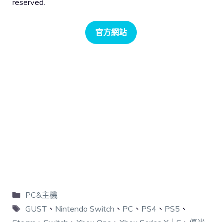
reserved.
官方網站
PC&主機
GUST
、
Nintendo Switch
、
PC
、
PS4
、
PS5
、