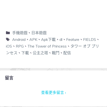
手機遊戲
、
日本遊戲
Android
、
APK
、
Apk下載
、
dl
、
Feature
、
FIELDS
、
iOS
、
RPG
、
The Tower of Princess
、
タワー オブ プリ
ンセス
、
下載
、
公主之塔
、
戰鬥
、
配信
留言
查看更多留言 ›