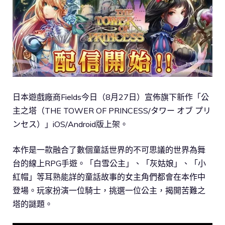
日本遊戲廠商Fields今日（8月27日）宣佈旗下新作「公
主之塔（THE TOWER OF PRINCESS/タワー オブ プリ
ンセス）」iOS/Android版上架。
本作是一款融合了數個童話世界的不可思議的世界為舞
台的線上RPG手遊。「白雪公主」、「灰姑娘」、「小
紅帽」等耳熟能詳的童話故事的女主角們都會在本作中
登場。玩家扮演一位騎士，挑選一位公主，揭開苦難之
塔的謎題。