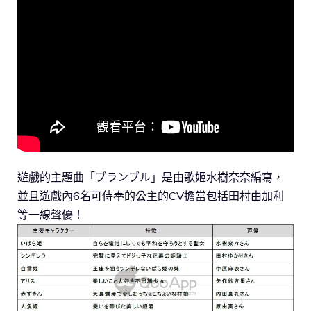
遊戲的主題曲「ブランブル」是由歌姬水樹奈奈編寫，
並且遊戲內6名可侍奉的公主的CV擔當包括田村由加利
等一線聲優！