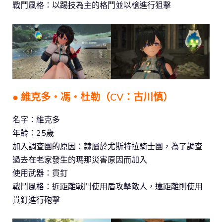
戰鬥風格：以踢技為主的格鬥並以槍進行狙擊
● 維克多‧馮‧杜勒（CV：古川慎）
名字：維克多
年齡：25歲
加入調查團的原因：隸屬於尤斯特拉騎士團，為了調查
過去在老家發生的瑪那災害原因而加入
使用武器：貫釘
戰鬥風格：近距離戰鬥使用盾攻擊敵人，遠距離則使用
貫釘進行砲擊