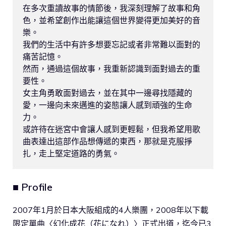
在多次重讀故事的情節後，我深刻理解了故事和角
色，並希望創作出能讓這個世界變得更加美好的音
樂。
我們的生活中有許多想要忘記或者非常難以面對的
痛苦記憶。
然而，通過這個故事，我重新認識到面對過去的重
要性。
女主角勇敢面對過去，並在其中一邊尋找隱藏的
愛，一邊向未來邁進的姿態讓人感到頑強的生命
力。
或許待在迷宮中會讓人感到更輕鬆，但我希望用歌
曲表達出這部作品想傳遞的東西，那就是克服掙
扎，走上堅定道路的勇氣。
■ Profile
2007年1月於日本大阪組成的4人樂團，2008年以下載
限定單曲〈幻化成花（花になれ）〉正式出道，迄今已3