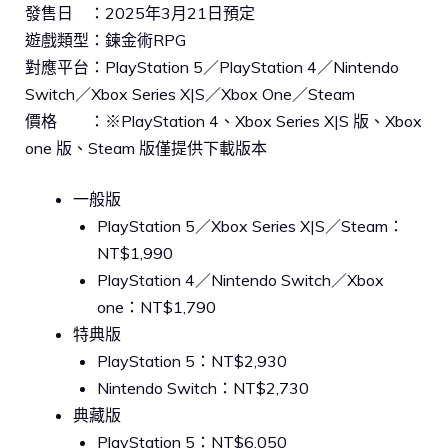
發售日 ：2025年3月21日預定
遊戲類型：鍊金術RPG
對應平台：PlayStation 5／PlayStation 4／Nintendo
Switch／Xbox Series X|S／Xbox One／Steam
價格 ：※PlayStation 4、Xbox Series X|S 版、Xbox
one 版、Steam 版僅提供下載版本
一般版
PlayStation 5／Xbox Series X|S／Steam：
NT$1,990
PlayStation 4／Nintendo Switch／Xbox
one：NT$1,790
特典版
PlayStation 5：NT$2,930
Nintendo Switch：NT$2,730
典藏版
PlayStation 5：NT$6,050