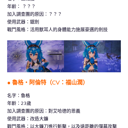
年齢： ？？？
加入調查團的原因：？？？
使用武器：鋸劍
戰鬥風格：活用獸耳人的身體能力施展豪邁的劍技
● 魯格‧阿倫特（CV：福山潤）
名字：魯格
年齡：23歲
加入調查團的原因：對艾哈德的恩義
使用武器：改造大鐮
戰鬥風格：以大鐮刀進行斬擊，以及遠距離的彈幕攻擊