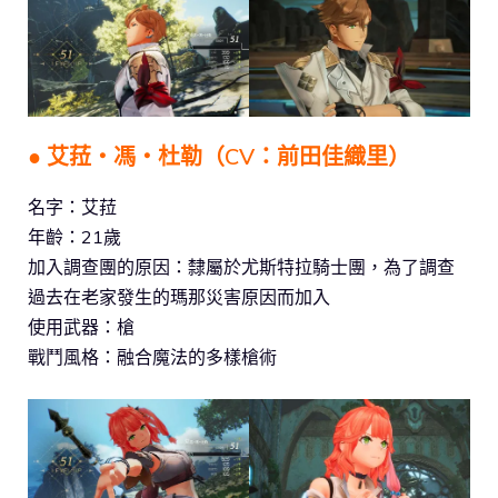
● 艾菈‧馮‧杜勒（CV：前田佳織里）
名字：艾菈
年齡：21歲
加入調查團的原因：隸屬於尤斯特拉騎士團，為了調查
過去在老家發生的瑪那災害原因而加入
使用武器：槍
戰鬥風格：融合魔法的多樣槍術