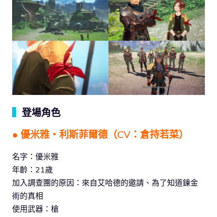
▍
登場角色
● 優米雅‧利斯菲爾德（CV：倉持若菜）
名字：優米雅
年齡：21歲
加入調查團的原因：來自艾哈德的邀請、為了知道鍊金
術的真相
使用武器：槍