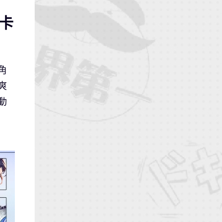
卡
角
爽
動