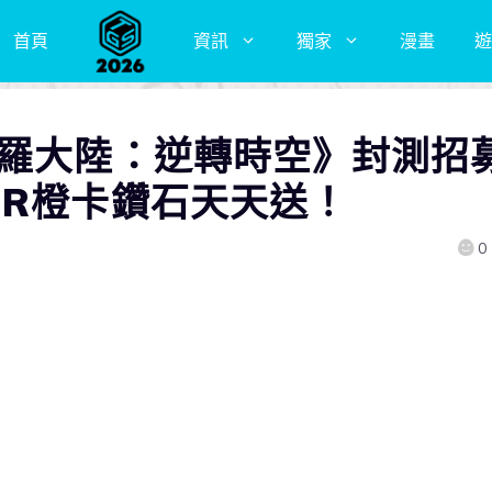
首頁
資訊
獨家
漫畫
遊
斗羅大陸：逆轉時空》封測招
SR橙卡鑽石天天送！
0