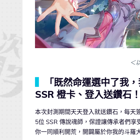
＜
▍
「既然命運選中了我，
SSR 橙卡、登入送鑽石
本次封測期間天天登入就送鑽石，每天簽
5位 SSR 傳說魂師，保證讓傳承者
你一同順利開荒，開闢屬於你我的斗羅