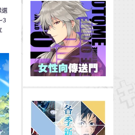
候選
～3
立