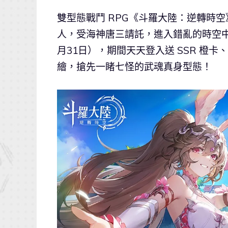
雙型態戰鬥 RPG《斗羅大陸：逆轉時
人，受海神唐三請託，進入錯亂的時空中
月31日），期間天天登入送 SSR 橙
繪，搶先一睹七怪的武魂真身型態！