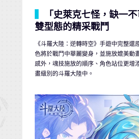
▍
「史萊克七怪，缺一不
雙型態的精采戰鬥
《斗羅大陸：逆轉時空》手遊中完整還
色將於戰鬥中華麗變身，並施放媲美動
感外，魂技施放的順序、角色站位更增
畫級別的斗羅大陸中。