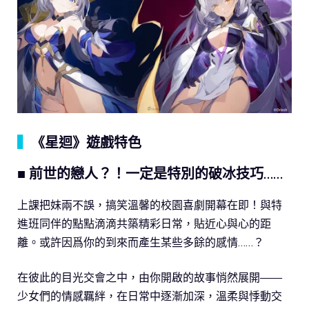
▍
《星迴》遊戲特色
■ 前世的戀人？！一定是特別的破冰技巧……
上課把妹兩不誤，搞笑溫馨的校園喜劇開幕在即！與特
進班同伴的點點滴滴共築精彩日常，貼近心與心的距
離。或許因爲你的到來而產生某些多餘的感情……？
在彼此的目光交會之中，由你開啟的故事悄然展開——
少女們的情感羈絆，在日常中逐漸加深，溫柔與悸動交