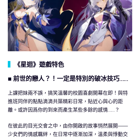
▍
《星迴》遊戲特色
■ 前世的戀人？！一定是特別的破冰技巧……
上課把妹兩不誤，搞笑溫馨的校園喜劇開幕在即！與特
進班同伴的點點滴滴共築精彩日常，貼近心與心的距
離。或許因爲你的到來而產生某些多餘的感情……？
在彼此的目光交會之中，由你開啟的故事悄然展開——
少女們的情感羈絆，在日常中逐漸加深，溫柔與悸動交