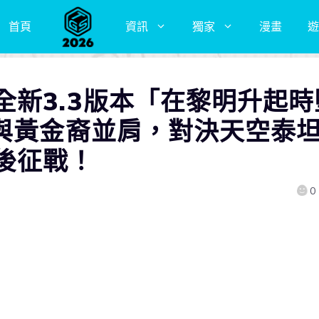
首頁
資訊
獨家
漫畫
遊
全新3.3版本「在黎明升起時
！與黃金裔並肩，對決天空泰
後征戰！
0