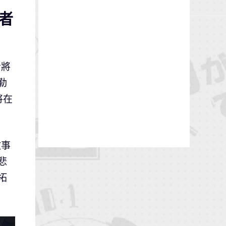
者
者將
勒
將在
故事
悲
拓