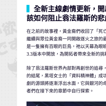
▍
全新主線劇情更新，開
該如何阻止翁法羅斯的悲
在之前的故事裡，黃金裔們收回了「死亡
繼續與眾位黃金裔一同開啟逐火之旅的
是一隻擁有百眼的巨鳥，祂以天幕為眼
3.3版本中開放，為開拓者帶來全新的
除了翁法羅斯世界內部對再創世的追尋，
的結尾，黑塔女士的「資料精神體」成
劇的源頭將逐漸浮出水面，它與銀河的
者們在接下來的章節中自行探索。