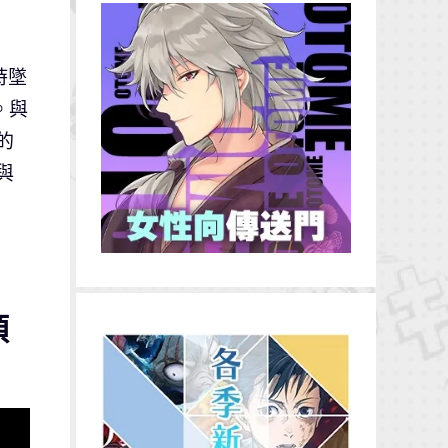
時墜
。與
的
與
預