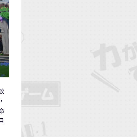
放
，
命
且