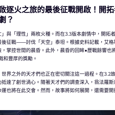
啟逐火之旅的最後征戰開啟！開拓
劇？
」與「理性」兩枚火種。而在3.3版本劇情中，開拓
最後征戰——討伐「天空」泰坦。根據史料記載，艾格
瞼，掌控世間的晨昏。此外，晨昏的回眸•歷戰餘響也
挑戰和豐厚的獎勵。
世界之外的天才們也正在密切關注這一過程。在3.2
功抵達了創世渦心。隨著天才們的調查深入，翁法羅斯
命運也將在此交會。然而，故事將如何展開，還需要開