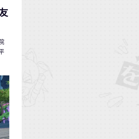
友
院
平