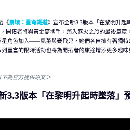
遊戲《
崩壞：星穹鐵道
》宣布全新3.3版本「在黎明升起
中，開拓者將與黃金裔攜手，踏入逐火之旅的最後篇章
五星角色加入——風堇與賽飛兒，她們各自擁有著獨特
系列豐富的限時活動也將為開拓者的旅途增添更多趣味
以下為官方提供原文＞
新3.3版本「在黎明升起時墜落」