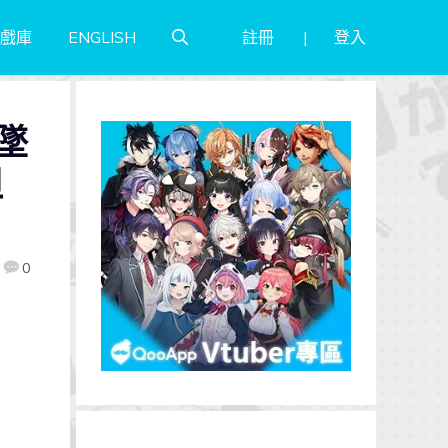
註冊
登入
戲庫
ENGLISH
墜
坦
0