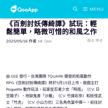
MENU
《百劍討妖傳綺譚》試玩：輕
鬆簡單，略微可惜的和風之作
0
0
2025/05/16
作者:
Mr. Qoo
由 GSE 發行，台灣團隊 7QUARK 開發的和風動作
RPG《百劍討妖傳綺譚》終於5月15日上市，遊戲主打
Roguelite 動作玩法，玩家從忍者少女「時雨」（CV: 日
笠陽子）、地獄鬼差「沙羅」（CV: 竹達彩奈）和妖怪武
士「竹虎」（CV: 小山力也）三名角色當中擇一，前往討