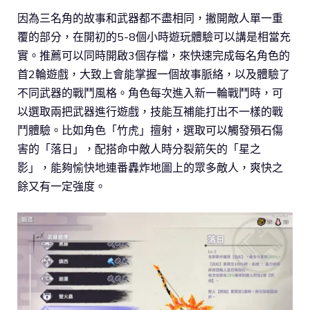
因為三名角的故事和武器都不盡相同，撇開敵人單一重
覆的部分，在開初的5-8個小時遊玩體驗可以講是相當充
實。推薦可以同時開啟3個存檔，來快速完成每名角色的
首2輪遊戲，大致上會能掌握一個故事脈絡，以及體驗了
不同武器的戰鬥風格。角色每次進入新一輪戰鬥時，可
以選取兩把武器進行遊戲，技能互補能打出不一樣的戰
鬥體驗。比如角色「竹虎」擅射，選取可以觸發殞石傷
害的「落日」，配搭命中敵人時分裂箭矢的「星之
影」，能夠愉快地連番轟炸地圖上的眾多敵人，爽快之
餘又有一定強度。