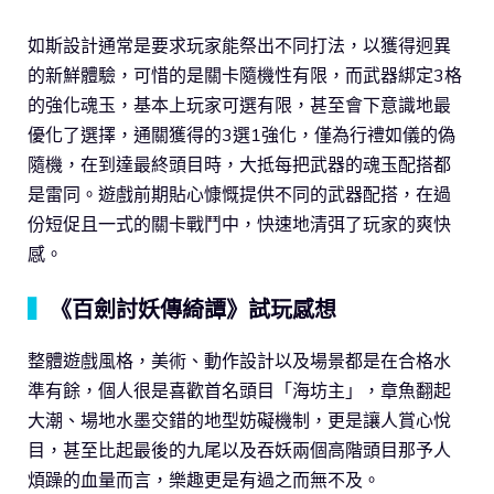
如斯設計通常是要求玩家能祭出不同打法，以獲得迥異
的新鮮體驗，可惜的是關卡隨機性有限，而武器綁定3格
的強化魂玉，基本上玩家可選有限，甚至會下意識地最
優化了選擇，通關獲得的3選1強化，僅為行禮如儀的偽
隨機，在到達最終頭目時，大抵每把武器的魂玉配搭都
是雷同。遊戲前期貼心慷慨提供不同的武器配搭，在過
份短促且一式的關卡戰鬥中，快速地清弭了玩家的爽快
感。
▍
《百劍討妖傳綺譚》試玩感想
整體遊戲風格，美術、動作設計以及場景都是在合格水
準有餘，個人很是喜歡首名頭目「海坊主」，章魚翻起
大潮、場地水墨交錯的地型妨礙機制，更是讓人賞心悅
目，甚至比起最後的九尾以及吞妖兩個高階頭目那予人
煩躁的血量而言，樂趣更是有過之而無不及。