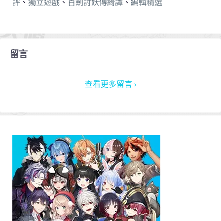
評
、
獨立遊戲
、
百劍討妖傳綺譚
、
編輯精選
留言
查看更多留言 ›