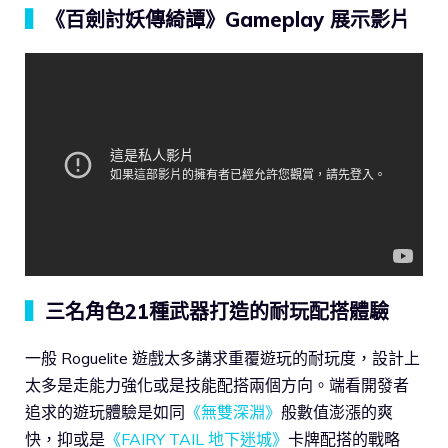
▍
《百劍討妖傳綺譚》Gameplay 展示影片
▍
三名角色21種武器打造的耐玩配搭體驗
一般 Roguelite 遊戲太多講求重覆遊玩的耐玩度，設計上
太多是走能力強化或是技能配搭兩個方向。端看開發者
追求的遊玩體驗是如同
《無雙深淵》
般數值澎漲的爽
快，抑或是
《FAIRY TAIL 地下迷城》
卡牌配搭的戰略