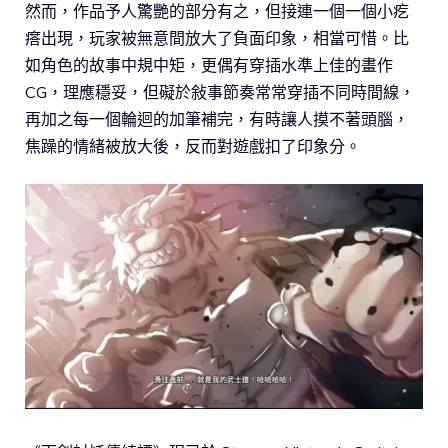
然而，作品予人驚艷的部分有之，但接連一個一個小疙
瘩出現，玩家被無意間放大了負面印象，相當可惜。比
如角色的故事中規中矩，更偶有穿插水準上佳的畫作
CG，理應穩妥，但礙於敍事節奏常常穿插不同時間線，
再加之每一個輪迴的加筆補完，有時讓人摸不著頭腦，
焦躁的情緒被放大後，反而對遊戲扣了印象分。