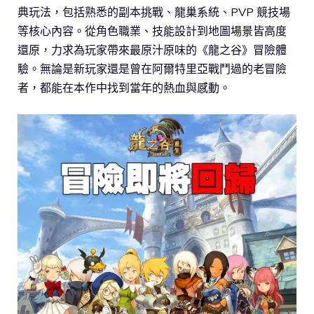
典玩法，包括熟悉的副本挑戰、龍巢系統、PVP 競技場
等核心內容。從角色職業、技能設計到地圖場景皆高度
還原，力求為玩家帶來最原汁原味的《龍之谷》冒險體
驗。無論是新玩家還是曾在阿爾特里亞戰鬥過的老冒險
者，都能在本作中找到當年的熱血與感動。