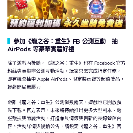
▍
參加《龍之谷：重生》FB 公測互動 抽
AirPods 等豪華實體好禮
除了遊戲內獎勵，《龍之谷：重生》也在 Facebook 官方
粉絲專頁舉辦公測互動活動，玩家只需完成指定任務，
即有機會抽中 Apple AirPods、限定裝虛寶等超值獎品，
輕鬆開局無壓力！
距離《龍之谷：重生》公測倒數兩天，遊戲也已開放預
先下載。官方表示，未來將持續推出更多大型副本、跨
服競技與節慶活動，打造兼具情懷與創新的長線營運內
容。活動詳情與後續公告，請鎖定《龍之谷：重生》官