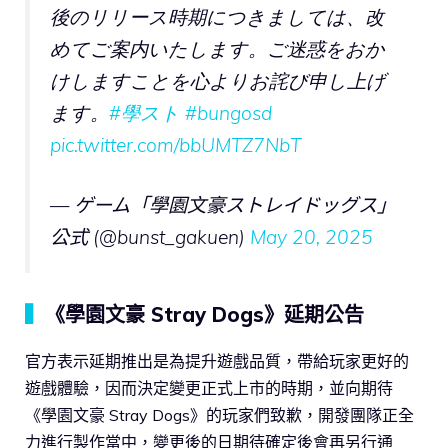
後のリリース時期につきましては、改
めてご案内いたします。ご迷惑をおか
けしますことを心よりお詫び申し上げ
ます。
#學スト
#bungosd
pic.twitter.com/bbUMTZ7NbT
— ゲーム「學園文豪ストレイドッグス」
公式 (@bunst_gakuen)
May 20, 2025
▍
《學園文豪 Stray Dogs》延期公告
官方表示延期推出是為提升遊戲品質，帶給玩家更好的
遊戲體驗，因而決定變更正式上市的時期，並向期待
《學園文豪 Stray Dogs》的玩家們致歉，開發團隊正全
力進行製作當中，變更後的日期待確定後會再另行通