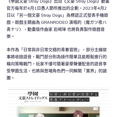
《學園文豪 Stray Dogs》出自《文豪 Stray Dogs》動畫
官方每年於4月1日愚人節所推出的企劃，2023年4月2
日以「另一個文豪 Stray Dogs」為標語正式發表手機遊
戲。遊戲主題曲為 GRANRODEO 演唱的〈魔ガツ夜ハ
青ナリ〉，動畫版作曲家 岩﨑琢 也將負責製作遊戲音
樂。
本作為「日常與非日常交錯的青春冒險」，部分主線故
事將收錄語音，戰鬥部分則為操作簡單且能輕鬆進行的
橫向策略戰鬥，玩家不僅可隨著豪華聲優配音的語音享
受學園生活，也將與登場角色們一同解開「異界」的謎
團。