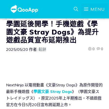
MENU
學園延後開學！手機遊戲《學
園文豪 Stray Dogs》為提升
遊戲品質宣布延期推出
0
0
2025/05/20
作者:
鬆餅
NextNinja 以電視動畫《文豪Stray Dogs》為原作開發的
最新手機遊戲《
學園文豪 Stray Dogs
》（學園文豪ス
トレイドッグス），原定2025年上半期推出，不過遊戲
官方在今日5月20日宣布將延期上市。