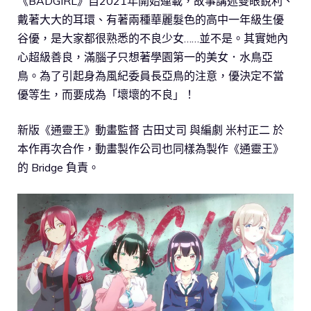
《BADGIRL》自2021年開始連載，故事講述雙眼銳利、
戴著大大的耳環、有著兩種華麗髮色的高中一年級生優
谷優，是大家都很熟悉的不良少女……並不是。其實她內
心超級善良，滿腦子只想著學園第一的美女．水鳥亞
鳥。為了引起身為風紀委員長亞鳥的注意，優決定不當
優等生，而要成為「壞壞的不良」！
新版《通靈王》動畫監督 古田丈司 與編劇 米村正二 於
本作再次合作，動畫製作公司也同樣為製作《通靈王》
的 Bridge 負責。