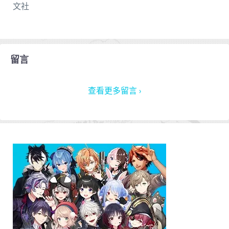
文社
留言
查看更多留言 ›