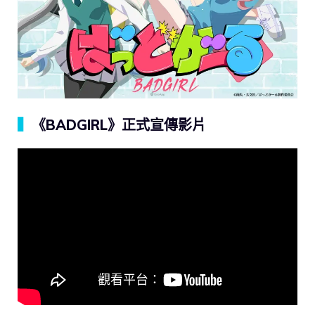
▍
《BADGIRL》正式宣傳影片