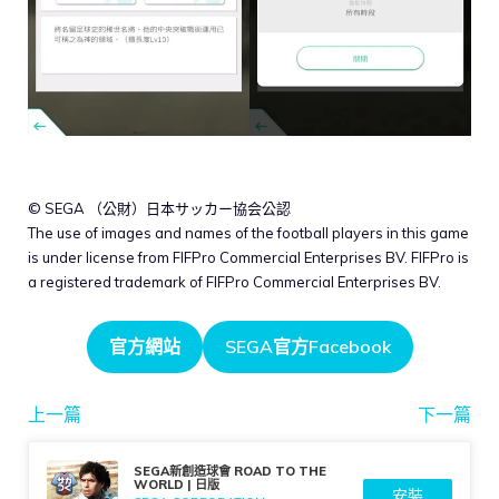
© SEGA （公財）日本サッカー協会公認
The use of images and names of the football players in this game
is under license from FIFPro Commercial Enterprises BV. FIFPro is
a registered trademark of FIFPro Commercial Enterprises BV.
官方網站
SEGA官方Facebook
上一篇
下一篇
SEGA新創造球會 ROAD TO THE
WORLD | 日版
安裝