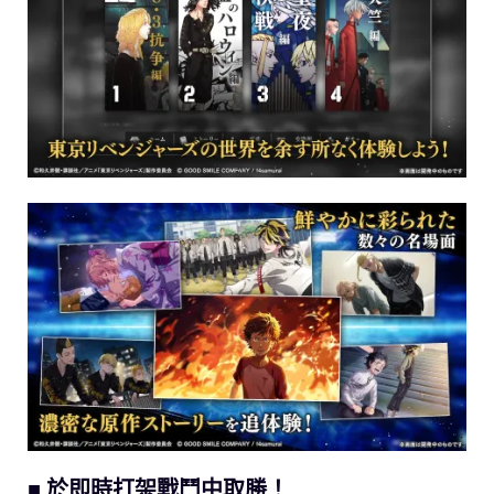
■ 於即時打架戰鬥中取勝！