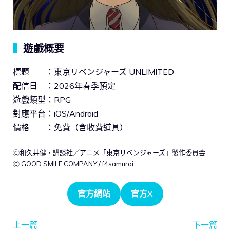
▍
遊戲概要
標題 ：東京リベンジャーズ UNLIMITED
配信日 ：2026年春季預定
遊戲類型：RPG
對應平台：iOS/Android
價格 ：免費（含收費道具）
Ⓒ和久井健・講談社／アニメ「東京リベンジャーズ」製作委員会
Ⓒ GOOD SMILE COMPANY / f4samurai
官方網站
官方X
上一篇
下一篇