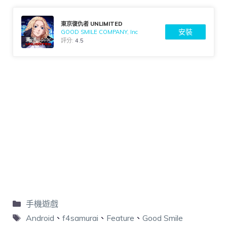
東京復仇者 UNLIMITED
安裝
GOOD SMILE COMPANY, Inc
評分:
4.5
手機遊戲
Android
、
f4samurai
、
Feature
、
Good Smile