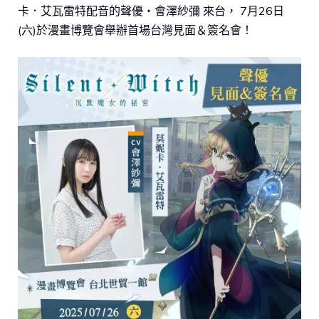
卡．艾瓦雷特配音的聲優‧會澤紗彌 來台， 7月26日
(六)於漫畫博覽會舉辦首場台灣見面＆簽名會！