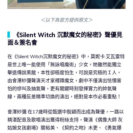
＜以下為官方提供原文＞
▍
《Silent Witch 沉默魔女的秘密》聲優見
面＆簽名會
在《Silent Witch沉默魔女的秘密》中，莫妮卡·艾瓦雷特
是世上唯一能使用「無詠唱魔術」少女，她雖然能獨立
擊退傳說黑龍，本性卻極度怕生，可說是究極的Ｉ人，
由會澤紗彌聲演天才家裡蹲魔女，劇中不僅演出怯懦害
怕的慘叫及抽氣聲，更有關鍵時刻發揮實力的帥氣聲
線，兩種反差精準切換的演出，絕對是本作必看重點！
會澤紗彌 在17歲時從甄選中脫穎而出成為聲優，一路以
精湛配音及歌唱演出獲得粉絲支持，聲演《偶像大師 灰
姑娘女孩劇場》關裕美、《契約之吻》木更、《勇氣爆