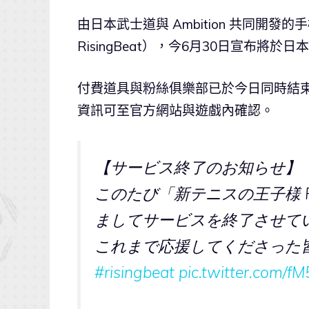
由日本武士道與 Ambition 共同開發的
RisingBeat），今6月30日宣布將於
付費道具與粉絲俱樂部已於今日同時結束
資訊可至官方網站與遊戲內確認。
【サービス終了のお知らせ】
このたび「新テニスの王子様 Risi
ましてサービスを終了させて
これまで応援してくださった
#risingbeat
pic.twitter.com/f