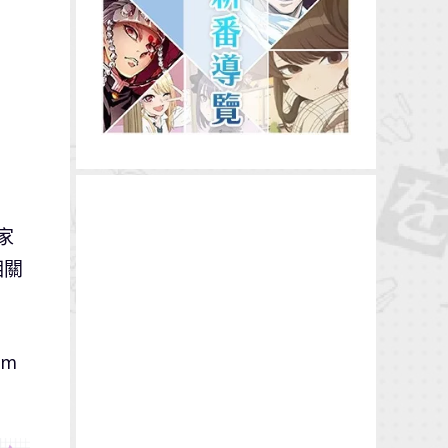
家
相關
om