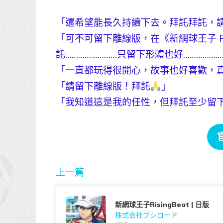
「還希望能長久持續下去。拜託拜託，
「可不可留下離線版，在《新網球王子 Ri
託……………………只留下形體也好………………
「一直都玩得很開心，故事也好喜歡，
「請留下離線版！拜託
」
「我知道這是我的任性，但拜託至少留
上一篇
新網球王子RisingBeat | 日版
株式会社ブシロード