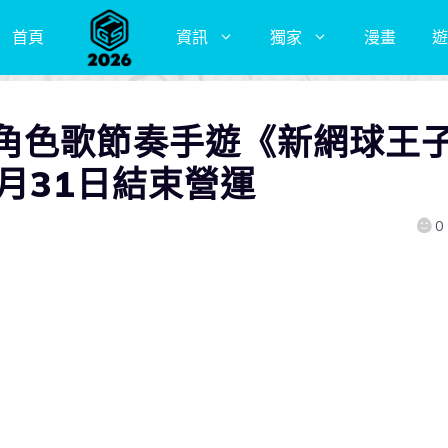
首頁
資訊
獨家
漫畫
遊
角色歌節奏手遊《新網球王
於8月31日結束營運
0