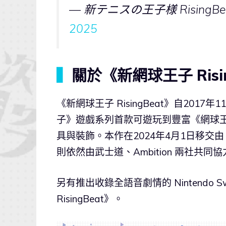
— 新テニスの王子様 RisingBeat
2025
▍
關於《新網球王子 Risin
《新網球王子 RisingBeat》自2017
子》遊戲系列首款可遊玩到豐富《網球
具與裝飾。本作在2024年4月1日移交由 
則依然由武士道、Ambition 兩社共同
另有推出收錄全語音劇情的 Nintendo Switc
RisingBeat》。