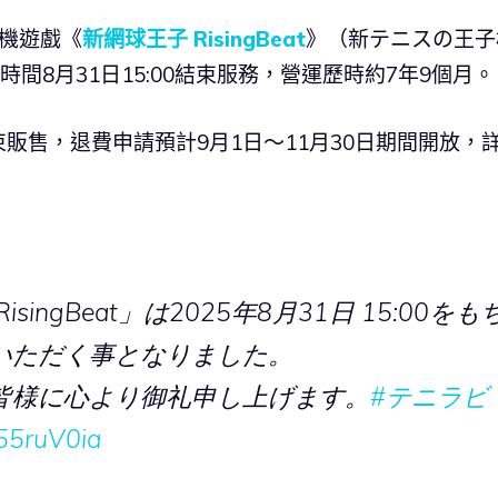
手機遊戲《
新網球王子 RisingBeat
》（新テニスの王子
日本時間8月31日15:00結束服務，營運歷時約7年9個月。
販售，退費申請預計9月1日～11月30日期間開放，
ngBeat」は2025年8月31日 15:00をも
いただく事となりました。
皆様に心より御礼申し上げます。
#テニラビ
M55ruV0ia