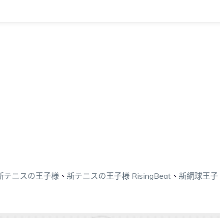
新テニスの王子様
、
新テニスの王子様 RisingBeat
、
新網球王子