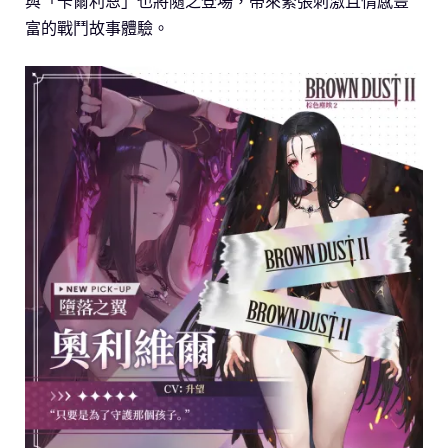
與「卡爾利恩」也將隨之登場，帶來緊張刺激且情感豐
富的戰鬥故事體驗。