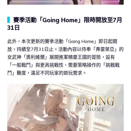
▍
賽季活動「Going Home」限時開放至7月
31日
此外，本次更新的賽季活動「Going Home」即日起開
放，持續至7月31日止。活動內容以侍奉「弗雷萊亞」的
女武神「奧利維爾」展開進軍精靈王國的冒險，設有
「一般戰鬥」與更具挑戰性、需要策略操作的「挑戰戰
鬥」難度，滿足不同玩家的遊玩需求。