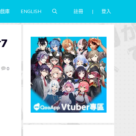
註冊
登入
戲庫
ENGLISH
於7
0