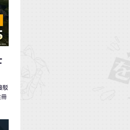
士
接駁
註冊