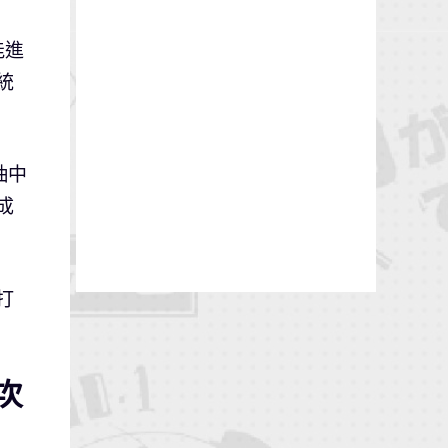
能進
統
抽中
成
打
次