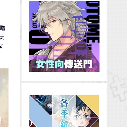
凡購
玩
家一