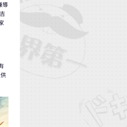
兼導
。吉
家
有
提供