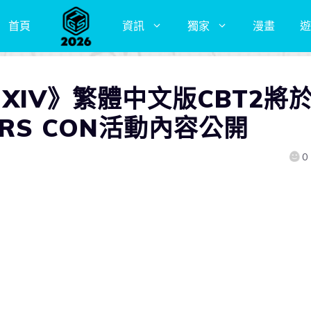
首頁
資訊
獨家
漫畫
遊
SY XIV》繁體中文版CBT2將
RS CON活動內容公開
0