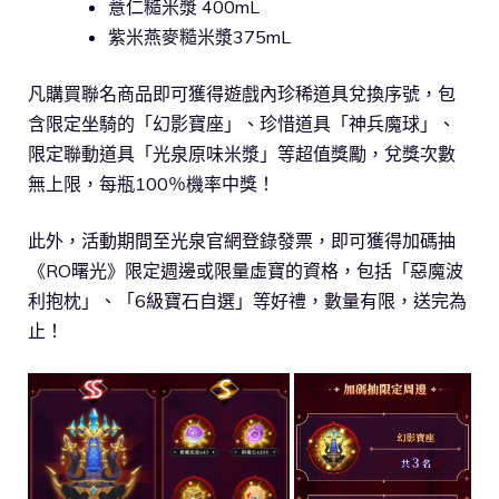
薏仁糙米漿 400mL
紫米燕麥糙米漿375mL
凡購買聯名商品即可獲得遊戲內珍稀道具兌換序號，包
含限定坐騎的「幻影寶座」、珍惜道具「神兵魔球」、
限定聯動道具「光泉原味米漿」等超值獎勵，兌獎次數
無上限，每瓶100％機率中獎！
此外，活動期間至光泉官網登錄發票，即可獲得加碼抽
《RO曙光》限定週邊或限量虛寶的資格，包括「惡魔波
利抱枕」、「6級寶石自選」等好禮，數量有限，送完為
止！