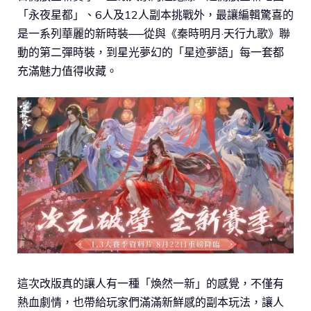
「永夜星都」、6人及12人副本挑戰外，最讓編輯驚喜的
是一系列華麗的新時裝──從與《秦時明月·天行九歌》聯
動的第二彈時裝，到星光夢幻的「星迹夢語」每一套都
充滿魅力值得收藏。
這次改版真的讓人有一種「煥然一新」的感覺，不僅有
熱血劇情，也帶給玩家們滿滿新鮮感的副本玩法，讓人