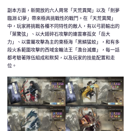
副本方面，新開放的六人周常「天荒異聞」以及「劍夢
臨淵·幻夢」帶來極具挑戰性的戰鬥。在「天荒異聞」
中，玩家將挑戰各種不同特性的敵人，有以弓箭輸出的
「葉驚弦」、以大錘碎石攻擊的連雲寨孤女「岳大
力」、以雷屬攻擊為主的東極海「黑鱗猛蛟」，和有多
段火系範圍攻擊的西域金輪法王「澹台滅塵」，每一話
都考驗著隊伍組成和默契，以及玩家的技能配置和走
位。