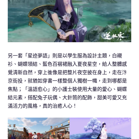
另一套「星迹夢語」則是以學生服為設計主題，白襯
衫、蝴蝶領結、藍色百褶裙融入夏夜星空，給人整體感
覺清新自然，穿上後像是把整片夜空披在身上，走在汴
京街投，就猶如穿書一樣整個人獨樹一幟，走到哪都是
焦點；「溫語愈心」的小護士裝使用大量的愛心、蝴蝶
結元素，搭配兔子玩偶、大針筒的配飾，甜美可愛又充
滿活力的風格，真的治癒人心！