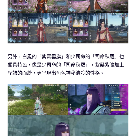
另外，白鳳的「紫霄雲旗」和少司命的「司命秋羅」也
獨具特色，像是少司命的「司命秋羅」，紫髮紫瞳加上
配飾的面紗，更呈現出角色神秘清冷的性格。