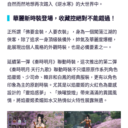
自然而然地想再次踏入《逆水寒》的大世界中。
▍
華麗新時裝登場，收藏控絕對不能錯過！
正所謂「佛要金裝，人要衣裝」，身為一個闖蕩江湖的
俠客，除了追求一身頂級裝備外，帥氣及華麗度爆棚，
能展現出個人風格的外觀時裝，也是必備要素之一。
延續第一彈《秦時明月》聯動時裝，這次推出的第二彈
《秦時明月·天行九歌》聯動時裝不只還原原作系列角色
焰靈姬、少司命、韓非和白鳳的經典服裝，更有以角色
印象為主的原創時裝。尤其是以焰靈姬的火紅色為靈感
設計的「靈焰惑夢」、「煥曜旋煌」帶來滿滿的異國風
情，將焰靈姬柔媚如水又熱情似火特性展露無遺。