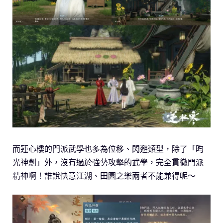
而蓮心樓的門派武學也多為位移、閃避類型，除了「昀
光神劍」外，沒有過於強勢攻擊的武學，完全貫徹門派
精神啊！誰說快意江湖、田園之樂兩者不能兼得呢～