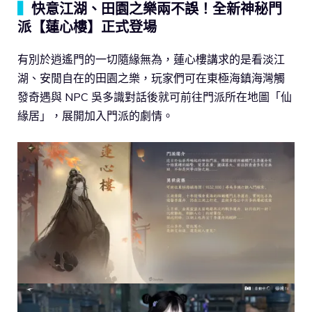
▍
快意江湖、田園之樂兩不誤！全新神秘門
派【蓮心樓】正式登場
有別於逍遙門的一切隨緣無為，蓮心樓講求的是看淡江
湖、安閒自在的田園之樂，玩家們可在東極海鎮海灣觸
發奇遇與 NPC 吳多識對話後就可前往門派所在地圖「仙
緣居」，展開加入門派的劇情。