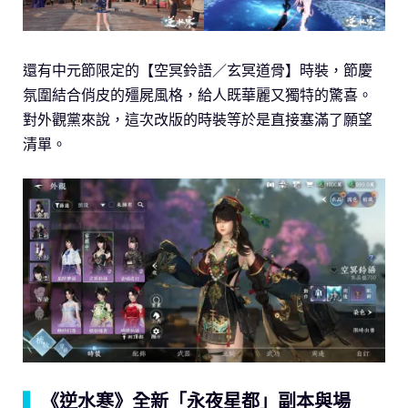
還有中元節限定的【空冥鈴語／玄冥道骨】時裝，節慶
氛圍結合俏皮的殭屍風格，給人既華麗又獨特的驚喜。
對外觀黨來說，這次改版的時裝等於是直接塞滿了願望
清單。
▍
《逆水寒》全新「永夜星都」副本與場