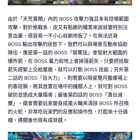
由於「天荒異聞」內的 BOSS 攻擊力強且多有控場範圍
攻擊，對於進戰系、皮又有點脆的職業來說就要特別注
意血量，很容易一不小心就躺地板了。在無法近身
BOSS 輸出攻擊的狀態下，我們可以與場景互動來協助
隊伍，像是第一話的 BOSS「葉驚弦」會發射大範圍的
爆炸箭，在 BOSS 蓄力前地上會掉落箭矢，只要把拾取
箭矢趕緊上交給靈鹿，就可以打斷 BOSS 技能；另外第
二話的 BOSS「岳大力」，則需要以吸星覽月搬運場上
的魯班鎖，將其放置在場中的機關人上，就可對 BOSS
破防並造成大量傷害；最後第四話的 BOSS「澹台滅
塵」，還會需要玩家變身成風火輪來清除 BOSS 所召喚
的火蛇，非常吃玩家們的反應和操作性，打起來十分過
癮，通關後也很有成就感。