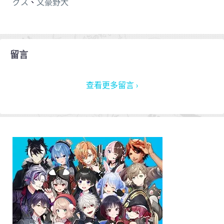
グス
、
文豪野犬
留言
查看更多留言 ›