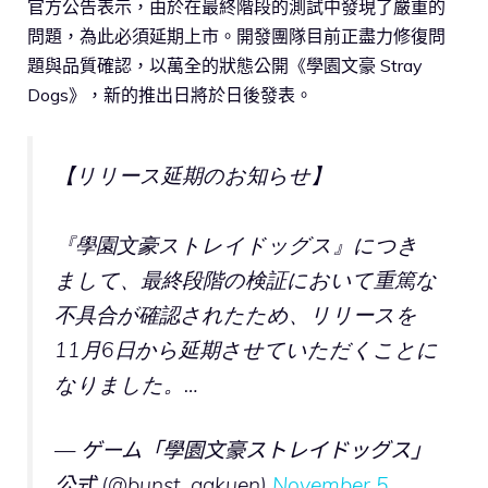
官方公告表示，由於在最終階段的測試中發現了嚴重的
問題，為此必須延期上市。開發團隊目前正盡力修復問
題與品質確認，以萬全的狀態公開《學園文豪 Stray
Dogs》，新的推出日將於日後發表。
【リリース延期のお知らせ】
『學園文豪ストレイドッグス』につき
まして、最終段階の検証において重篤な
不具合が確認されたため、リリースを
11月6日から延期させていただくことに
なりました。…
— ゲーム「學園文豪ストレイドッグス」
公式 (@bunst_gakuen)
November 5,