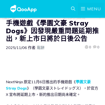
MENU
手機遊戲《學園文豪 Stray
Dogs》因發現嚴重問題延期推
出，新上市日將於日後公告
0
0
2025/11/06
作者:
鬆餅
NextNinja 原定11月6日推出的手機遊戲《
學園文豪
Stray Dogs
》（學園文豪ストレイドッグス），於官方
X 宣布將延期上市，新的推出日期尚未確定。