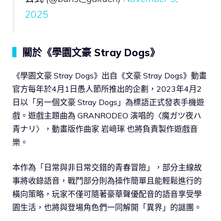
2025
▍
關於《學園文豪 Stray Dogs》
《學園文豪 Stray Dogs》出自《文豪 Stray Dogs》動畫
官方每年於4月1日愚人節所推出的企劃，2023年4月2
日以「另一個文豪 Stray Dogs」為標語正式發表手機遊
戲。遊戲主題曲為 GRANRODEO 演唱的〈魔ガツ夜ハ
青ナリ〉，動畫版作曲家 岩﨑琢 也將負責製作遊戲音
樂。
本作為「日常與非日常交錯的青春冒險」，部分主線故
事將收錄語音，戰鬥部分則為操作簡單且能輕鬆進行的
橫向策略，玩家不僅可隨著豪華聲優配音的語音享受學
園生活，也將與登場角色們一同解開「異界」的謎團。