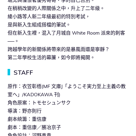
堀北與憧憬著優秀哥哥・學的自己告別。
在稍稍改變的人際關係之中，升上了二年級。
綾小路等人新二年級最初的特別考試，
是與新入生組成搭檔的筆試。
但在新入生裡，混入了月城自 White Room 派來的刺客
──。
跨越學年的新關係將帶來的是暴風雨還是寧靜？
第二年學校生活的幕簾，如今即將揭開。
▍
STAFF
原作：衣笠彰梧(MF 文庫J「ようこそ実力至上主義の教
室へ」/KADOKAWA 刊)
角色原案：トモセシュンサク
導演：野亦則行
劇本統籌：重信康
劇本：重信康／勝冶京子
角色設計：河野真貴