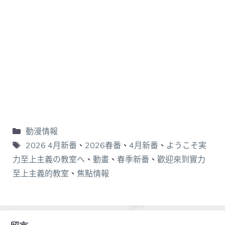
動漫情報
2026 4月新番
、
2026春番
、
4月新番
、
ようこそ実
力至上主義の教室へ
、
動畫
、
春季新番
、
歡迎來到實力
至上主義的教室
、
焦點情報