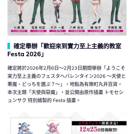
▍
確定舉辦「歡迎來到實力至上主義的教室
Festa 2026」
確定將於2026年2月6日～2月23日期間舉辦「ようこそ
実力至上主義のフェスタへバレンタイン2026 ～天使と
悪魔、どっちを選ぶ？～」，地點為有樂町丸井百貨，
本次主題「天使與惡魔」，並公開由原作插畫 トモセシ
ュンサク 特別繪製的 Festa 插畫。