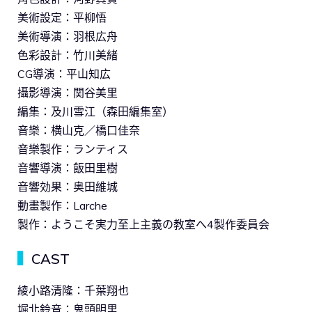
美術設定：平柳悟
美術導演：羽根広舟
色彩設計：竹川美緒
CG導演：平山知広
攝影導演：関谷美里
編集：及川雪江（森田編集室）
音樂：横山克／橋口佳奈
音樂製作：ランティス
音響導演：飯田里樹
音響効果：奥田維城
動畫製作：Larche
製作：ようこそ実力至上主義の教室へ4製作委員会
▍
CAST
綾小路清隆：千葉翔也
堀北鈴音：鬼頭明里