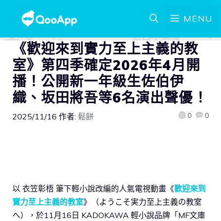
MENU
《歡迎來到實力至上主義的教
室》第四季確定2026年4月開
播！公開新一年級生佐伯伊
織、坂田將吾等6名演出聲優！
0
0
2025/11/16
作者:
鬆餅
以 衣笠彰梧 筆下輕小說改編的人氣電視動畫《
歡迎來到
實力至上主義的教室
》（ようこそ実力至上主義の教室
へ），於11月16日 KADOKAWA 輕小說品牌「MF文庫