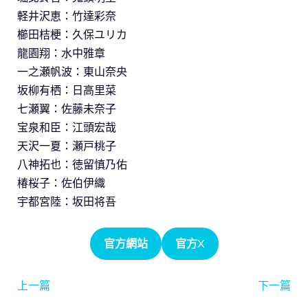
軽井沢恵：竹達彩奈
櫛田桔梗：久保ユリカ
龍園翔：水中雅章
一之瀬帆波：東山奈央
坂柳有栖：日高里菜
七瀬翼：佐藤未奈子
宝泉和臣：江頭宏哉
天沢一夏：瀬戸桃子
八神拓也：徳留慎乃佑
椿桜子：佐伯伊織
宇都宮陸：坂田将吾
官方網站
官方X
上一篇
下一篇