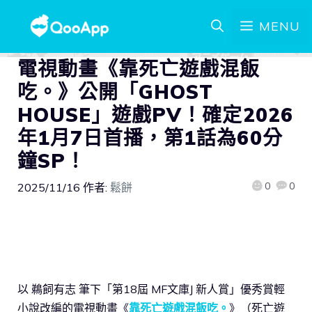
MENU
電視動畫《靠死亡遊戲混飯
吃。》公開「GHOST
HOUSE」遊戲PV！確定2026
年1月7日首播，第1話為60分
鐘SP！
0
0
2025/11/16
作者:
鬆餅
以 鵜飼有志 筆下「第18屆 MF文庫J 新人賞」優秀賞輕
小說改編的電視動畫《
靠死亡遊戲混飯吃。
》（死亡遊