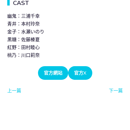
▍
CAST
幽鬼：三浦千幸
青井：本村玲奈
金子：水瀬いのり
黒糖：佐藤榛夏
紅野：田村睦心
桃乃：川口莉奈
官方網站
官方X
上一篇
下一篇