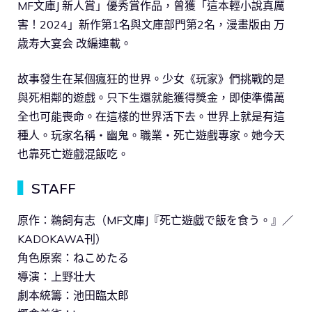
MF文庫J 新人賞」優秀賞作品，曾獲「這本輕小說真厲
害！2024」新作第1名與文庫部門第2名，漫畫版由 万
歳寿大宴会 改編連載。
故事發生在某個瘋狂的世界。少女《玩家》們挑戰的是
與死相鄰的遊戲。只下生還就能獲得獎金，即使準備萬
全也可能喪命。在這樣的世界活下去。世界上就是有這
種人。玩家名稱・幽鬼。職業・死亡遊戲專家。她今天
也靠死亡遊戲混飯吃。
▍
STAFF
原作：鵜飼有志（MF文庫J『死亡遊戯で飯を食う。』／
KADOKAWA刊）
角色原案：ねこめたる
導演：上野壮大
劇本統籌：池田臨太郎