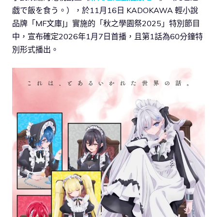
戯で飯を食う。），於11月16日 KADOKAWA 輕小說
品牌「MF文庫J」實施的「秋之學園祭2025」特別節目
中，宣布確定2026年1月7日首播，且第1話為60分鐘特
別形式播出。