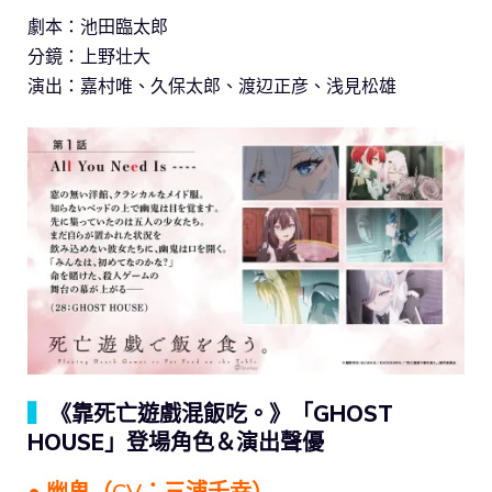
劇本：池田臨太郎
分鏡：上野壮大
演出：嘉村唯、久保太郎、渡辺正彦、浅見松雄
▍
《靠死亡遊戲混飯吃。》「GHOST
HOUSE」登場角色＆演出聲優
● 幽鬼（CV：三浦千幸）