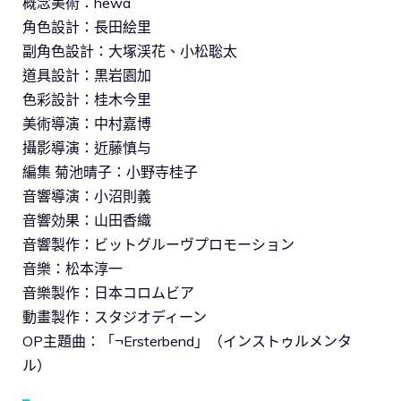
概念美術：hewa
角色設計：長田絵里
副角色設計：大塚渓花、小松聡太
道具設計：黒岩園加
色彩設計：桂木今里
美術導演：中村嘉博
攝影導演：近藤慎与
編集 菊池晴子：小野寺桂子
音響導演：小沼則義
音響効果：山田香織
音響製作：ビットグルーヴプロモーション
音樂：松本淳一
音樂製作：日本コロムビア
動畫製作：スタジオディーン
OP主題曲：「¬Ersterbend」（インストゥルメンタ
ル）