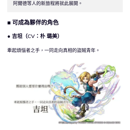
阿爾德等人的新旅程將就此展開。
■ 可成為夥伴的角色
● 吉坦（CV：朴 璐美）
牽起煩惱者之手，一同走向真相的盜賊青年。