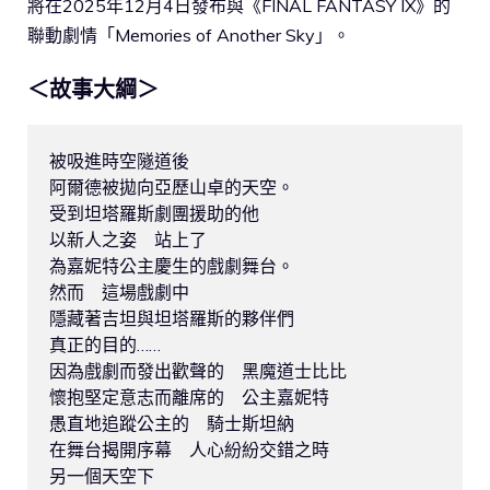
將在2025年12月4日發布與《FINAL FANTASY IX》的
聯動劇情「Memories of Another Sky」。
＜故事大綱＞
被吸進時空隧道後

阿爾德被拋向亞歷山卓的天空。

受到坦塔羅斯劇團援助的他

以新人之姿　站上了

為嘉妮特公主慶生的戲劇舞台。

然而　這場戲劇中

隱藏著吉坦與坦塔羅斯的夥伴們

真正的目的……

因為戲劇而發出歡聲的　黑魔道士比比

懷抱堅定意志而離席的　公主嘉妮特

愚直地追蹤公主的　騎士斯坦納

在舞台揭開序幕　人心紛紛交錯之時

另一個天空下
