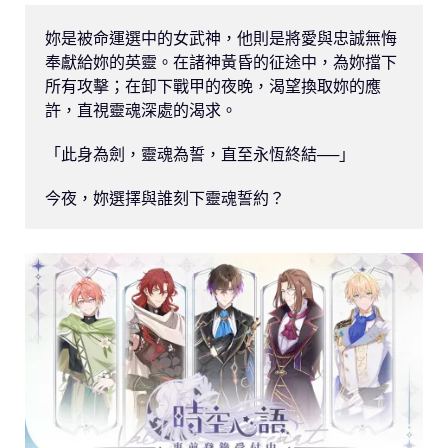
妳是被命運選中的女武神，他則是將愛與忠誠無悔
奉獻給妳的英靈。在諸神黃昏的征途中，為妳擋下
所有攻擊；在卸下戰甲的夜晚，渴望換取妳的應
許，直視靈魂深處的渴求。

「此身為劍，靈魂為誓，直至永恆終結──」
