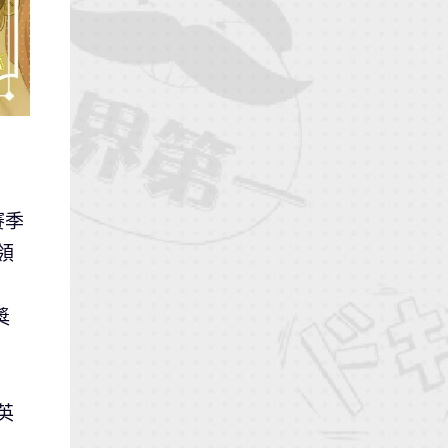
賽季
領
獎
英