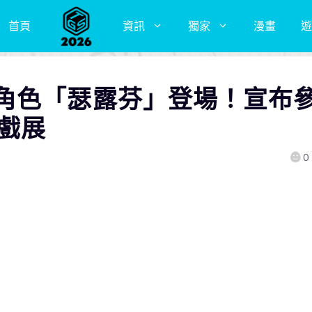
首頁
資訊
獨家
漫畫
遊
角色「瑟露芬」登場！宣布
遊戲展
0