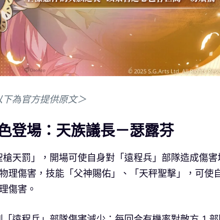
以下為官方提供原文＞
色登場：天族議長－瑟露芬
聖槍天罰」，開場可使自身對「遠程兵」部隊造成傷害
成物理傷害，技能「父神賜佑」、「天秤聖擊」，可使
理傷害。
「遠程兵」部隊傷害減少；每回合有機率對敵方 1 部