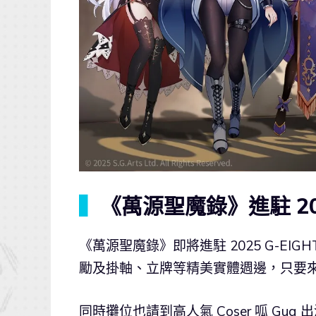
▍
《萬源聖魔錄》進駐 202
《萬源聖魔錄》即將進駐 2025 G-E
勵及掛軸、立牌等精美實體週邊，只要
同時攤位也請到高人氣 Coser 呱 G