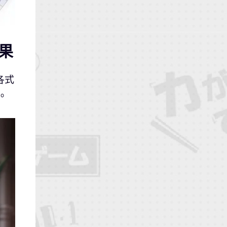
果
各式
。