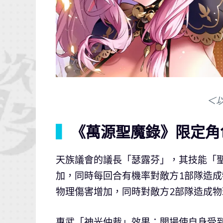
＜
▍
《萬源聖魔錄》限定角
天族議會的議長「瑟露芬」，其技能「
加，同時每回合有機率對敵方1部隊造
物理傷害增加，同時對敵方2部隊造成物
專武「神光仲裁」效果：開場使自身受到