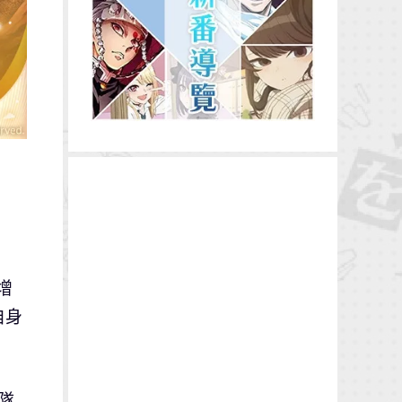
增
自身
隊