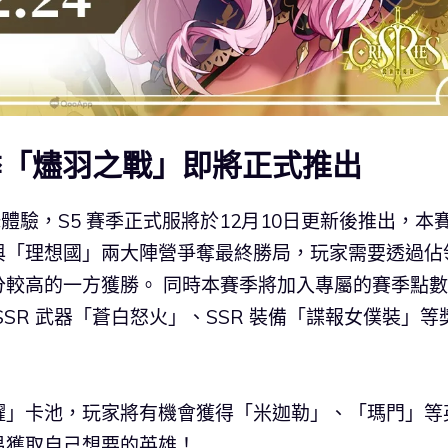
季「燼羽之戰」即將正式推出
鋒體驗，S5 賽季正式服將於12月10日更新後推出，本
與「理想國」兩大陣營爭奪最終勝局，玩家需要透過佔
較高的一方獲勝。 同時本賽季將加入專屬的賽季點數
SR 武器「蒼白怒火」、SSR 裝備「諜報女僕裝」等
耀」卡池，玩家將有機會獲得「米迦勒」、「瑪門」等
易獲取自己想要的英雄！