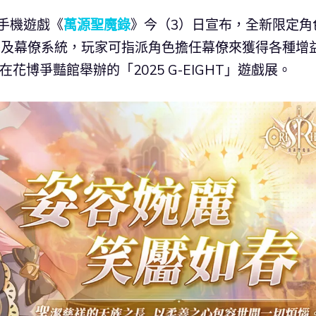
 手機遊戲《
萬源聖魔錄
》今（3）日宣布，全新限定角
賽季及幕僚系統，玩家可指派角色擔任幕僚來獲得各種增
在花博爭豔館舉辦的「2025 G-EIGHT」遊戲展。