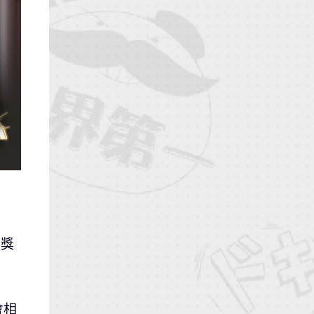
寶獎
會相