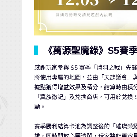
▍
《萬源聖魔錄》S5賽
感謝玩家參與 S5 賽季「燼羽之戰」先
將使用專屬的地圖，並由「天族議會」
據點獲得增益效果及積分，結算時由積分
「翼族徽記」及兌換商店，可用於兌換 S
勵。
賽季勝利結算卡池為調整後的「璀璨榮
雄，同時開放心願清單，玩家將能更容