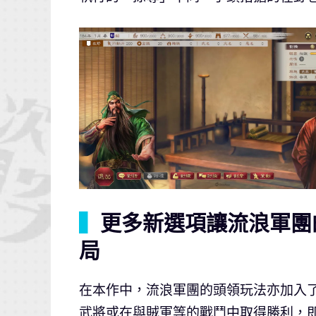
▍
更多新選項讓流浪軍團
局
在本作中，流浪軍團的頭領玩法亦加入
武將或在與賊軍等的戰鬥中取得勝利，