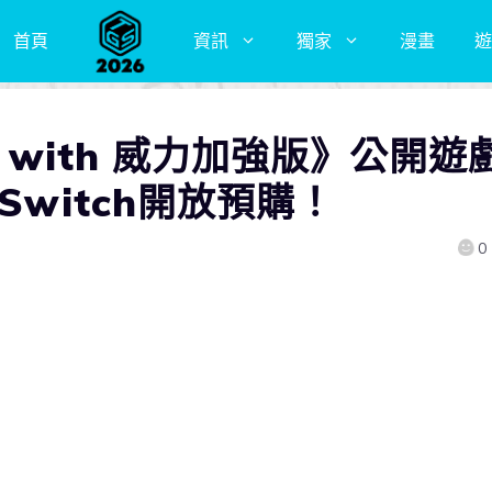
首頁
資訊
獨家
漫畫
遊
E with 威力加強版》公開遊
Switch開放預購！
0