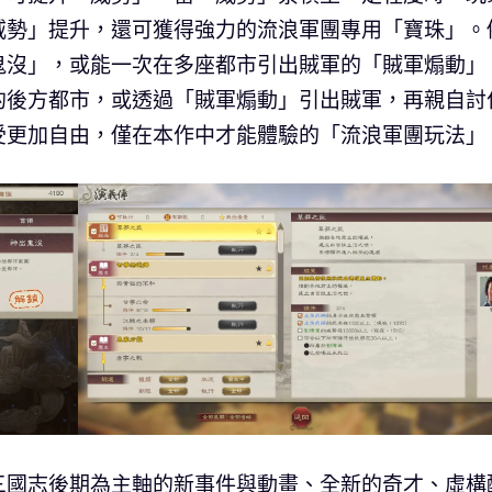
威勢」提升，還可獲得強力的流浪軍團專用「寶珠」。
鬼沒」，或能一次在多座都市引出賊軍的「賊軍煽動」
的後方都市，或透過「賊軍煽動」引出賊軍，再親自討
受更加自由，僅在本作中才能體驗的「流浪軍團玩法」
三國志後期為主軸的新事件與動畫、全新的奇才、虛構