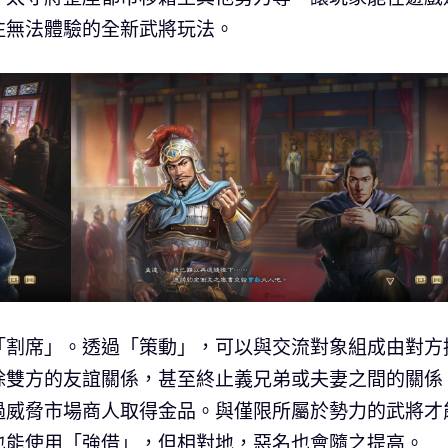
往無法體驗的全新武將玩法。
「割席」。透過「策動」，可以與交流對象組成由對方
除雙方的友誼關係，甚至終止義兄弟或夫妻之間的關係
過威脅市場商人取得金品。與僅限所屬於勢力的武將才
也能使用「強借」，但相對地，惡名也會隨之提高。