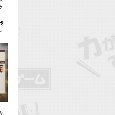
例
伐
。
配