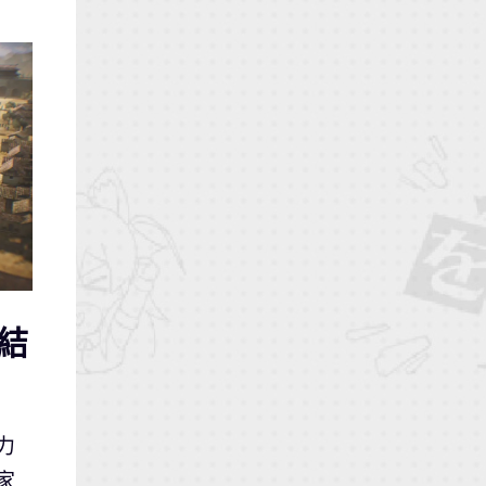
結
力
家