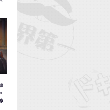
擔
。
能