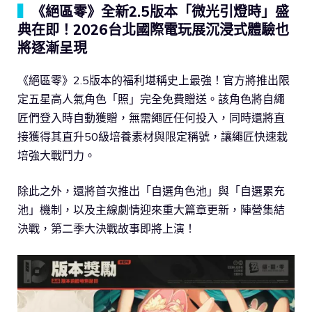
▍
《絕區零》全新2.5版本「微光引燈時」盛
典在即！2026台北國際電玩展沉浸式體驗也
將逐漸呈現
《絕區零》2.5版本的福利堪稱史上最強！官方將推出限
定五星高人氣角色「照」完全免費贈送。該角色將自繩
匠們登入時自動獲贈，無需繩匠任何投入，同時還將直
接獲得其直升50級培養素材與限定稱號，讓繩匠快速栽
培強大戰鬥力。
除此之外，還將首次推出「自選角色池」與「自選累充
池」機制，以及主線劇情迎來重大篇章更新，陣營集結
決戰，第二季大決戰故事即將上演！