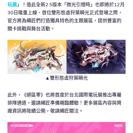
玩展
」！值此全新2.5版本「微光引燈時」也即將於12月
30日隆重上線、首位雙形態虛狩葉瞬光正式登場之際，
官方將為繩匠們打造獨具特色的主題展區，提供豐富的
關卡挑戰與舞台活動。
▲雙形態虛狩葉瞬光
此外，《絕區零》也將首度於台北國際電玩展推出專屬
排隊通道，邀請繩匠準備親臨體驗！更多展區內容與周
邊資訊將陸續公開，敬請繩匠關注。