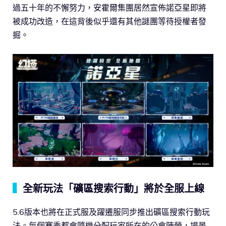
過五十年的不懈努力，安霍爾集團居然宣佈諾亞星即將
被成功改造，在這背後似乎還有其他謎團等待授權者發
掘。
▍
全新玩法「礦區搜索行動」將於全服上線
5.6版本也將在正式服及躍遷服同步推出礦區搜索行動玩
法。每個賽季都會隨機分配玩家所在的公會陣營，場景