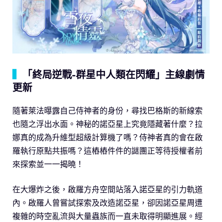
▍
「終局逆戰-群星中人類在閃耀」主線劇情
更新
隨著萊法曝露自己侍神者的身份，尋找巴格斯的新線索
也隨之浮出水面。神秘的諾亞星上究竟隱藏著什麼？拉
娜真的成為升維型超級計算機了嗎？侍神者真的會在啟
羅執行原點共振嗎？這樁樁件件的謎團正等待授權者前
來探索並一一揭曉！
在大爆炸之後，啟羅方舟空間站落入諾亞星的引力軌道
內。啟羅人曾嘗試探索及改造諾亞星，卻因諾亞星周遭
複雜的時空亂流與大量蟲族而一直未取得明顯進展。經