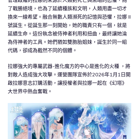
管理啟羅的拉娜則來源於人類對死亡與黑暗的恐懼，為
了戰勝絕境，也為了延續種族和文明，人類用盡一切才
換來一線希望。融合無數人類瀕死的記憶與恐懼，拉娜 II
號誕生。從誕生那一刻開始，她的職責只有一個，就是
延續生命。這份執念被侍神者利用和扭曲，最終讓她淪
為侍神者的工具。她們猶如雙胞胎姐妹，誕生於同一組
代碼，卻成為截然不同的個體。
拉娜強大的專屬武器-進化魔方的中心是進化的火種 ，將
對敵人造成強大攻擊。運營團隊宣佈於2026年1月1日開
啟拉娜意志訂購活動，讓授權者與拉娜一起在《幻塔》
大世界中熱血奮戰。