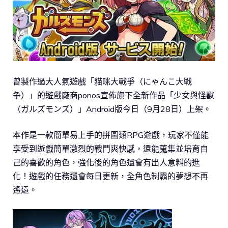
曾製作過大人氣遊戲「貓咪大戰爭（にゃんこ大戦
争）」的遊戲廠商ponos宣佈旗下全新作品「少女與怪獸
（ガルズモンズ）」Android版今日（9月28日）上架。
本作是一款簡單易上手的拼圖類RPG遊戲，玩家不僅能
享受到遊戲簡單激烈的戰鬥爽快感，還能蒐集並培育自
己的喜歡的角色，強化後的角色還會有出人意料的進
化！遊戲的任務還會每日更新，全角色制霸的夢想不再
遙遠。