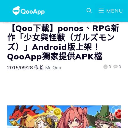
MENU
【Qoo下載】ponos、RPG新
作「少女與怪獸（ガルズモン
ズ）」Android版上架！
QooApp獨家提供APK檔
0
0
2015/09/28
作者:
Mr. Qoo