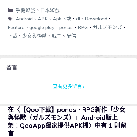
手機遊戲
、
日本遊戲
Android
、
APK
、
Apk下載
、
dl
、
Download
、
Feature
、
google play
、
ponos
、
RPG
、
ガルズモンズ
、
下載
、
少女與怪獸
、
戰鬥
、
配信
留言
查看更多留言 ›
在〈【Qoo下載】ponos、RPG新作「少女
與怪獸（ガルズモンズ）」Android版上
架！QooApp獨家提供APK檔〉中有 1 則留
言