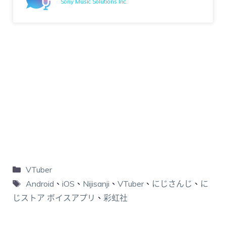
Sony Music Solutions Inc.
VTuber
Android
、
iOS
、
Nijisanji
、
VTuber
、
にじさんじ
、
に
じストア ボイスアプリ
、
彩虹社