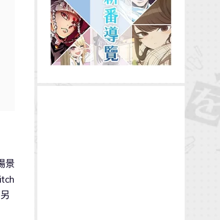
場景
ch
後另