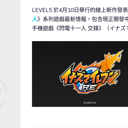
LEVEL5 於4月10日舉行的線上新作發表會
人
》系列遊戲最新情報，包含現正開發中的《
手機遊戲《閃電十一人 交鋒》（イナズ