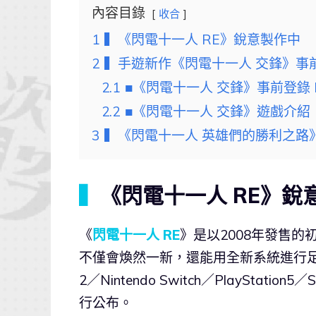
內容目錄
收合
1
▍《閃電十一人 RE》銳意製作中
2
▍手遊新作《閃電十一人 交鋒》事
2.1
■《閃電十一人 交鋒》事前登錄 
2.2
■《閃電十一人 交鋒》遊戲介紹
3
▍《閃電十一人 英雄們的勝利之路
▍
《閃電十一人 RE》銳
《
閃電十一人 RE
》是以2008年發售
不僅會煥然一新，還能用全新系統進行足球比賽
2／Nintendo Switch／PlaySt
行公布。